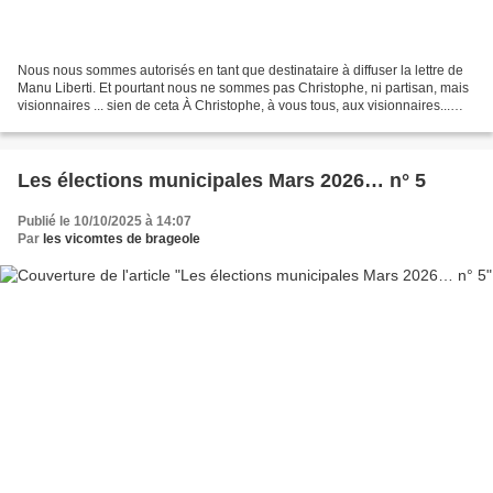
Nous nous sommes autorisés en tant que destinataire à diffuser la lettre de
Manu Liberti. Et pourtant nous ne sommes pas Christophe, ni partisan, mais
visionnaires ... sien de ceta À Christophe, à vous tous, aux visionnaires...
Siám de Seta, siám Bancs...
Les élections municipales Mars 2026… n° 5
Publié le 10/10/2025 à 14:07
Par
les vicomtes de brageole