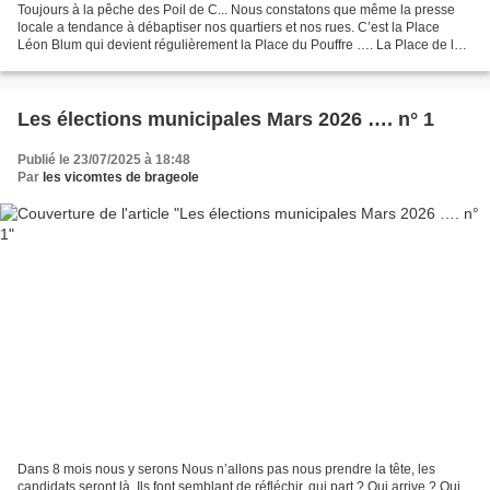
Toujours à la pêche des Poil de C... Nous constatons que même la presse
locale a tendance à débaptiser nos quartiers et nos rues. C’est la Place
Léon Blum qui devient régulièrement la Place du Pouffre …. La Place de la
République qui se transforme en...
Les élections municipales Mars 2026 …. n° 1
Publié le 23/07/2025 à 18:48
Par
les vicomtes de brageole
Dans 8 mois nous y serons Nous n’allons pas nous prendre la tête, les
candidats seront là. Ils font semblant de réfléchir, qui part ? Qui arrive ? Qui