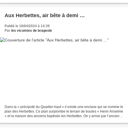
orienté le curseur sur d’autres...
Aux Herbettes, air bête à demi …
Publié le 18/04/2024 à 14:39
Par
les vicomtes de brageole
Dans la « précipoté du Quartier-haut » il existe une enclave qui se nomme le
plan des Herbettes. Ce plan surplombe le terrain de boules « Henri Anselme
» et la maison des anciens baptisée les Herbettes. On y arrive par l’ancienne
rue Villaret Joyeuse...