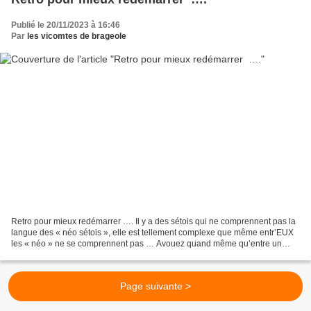
Publié le 20/11/2023 à 16:46
Par
les vicomtes de brageole
Retro pour mieux redémarrer …. Il y a des sétois qui ne comprennent pas la
langue des « néo sétois », elle est tellement complexe que même entr’EUX
les « néo » ne se comprennent pas … Avouez quand même qu’entre un
sétois d’origine contrôlé, vicomte de...
Page suivante >