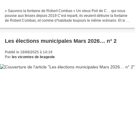
« Sauvons la fontaine de Robert Combas » Un vieux Poil de C… qui nous
pousse aux fesses depuis 2019 C’est reparti, ils veulent détruire la fontaine
de Robert Combas, et comme d’habitude toujours le même scénario. Et si on
faisait une salle Georges Brassens...
Les élections municipales Mars 2026… n° 2
Publié le 18/08/2025 à 14:19
Par
les vicomtes de brageole