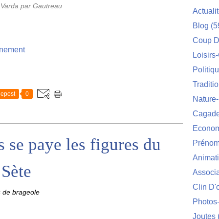
Varda par Gautreau
Actuali
Blog
(5
Coup D
nement
Loisirs
Politiq
Traditi
epost
0
Nature
Cagade'
Econom
s se paye les figures du
Prénom
Animat
 Sète
Associa
Clin D'
s de brageole
Photos
Joutes