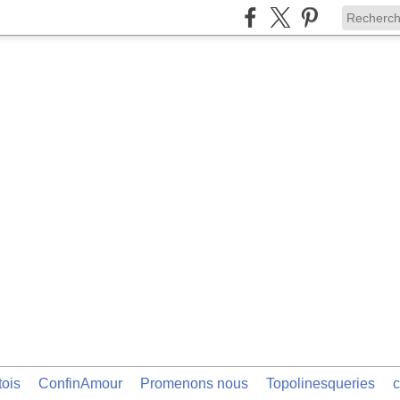
tois
ConfinAmour
Promenons nous
Topolinesqueries
c