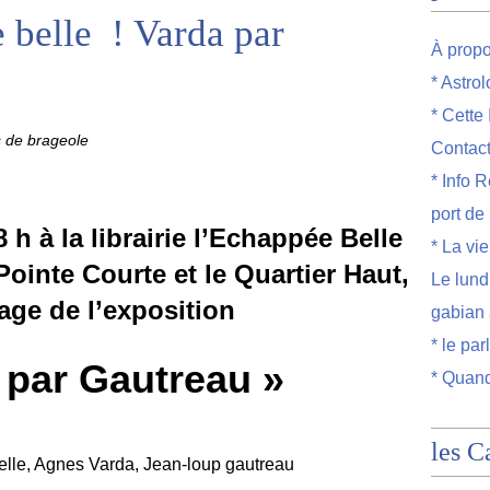
 belle ! Varda par
À prop
* Astro
* Cette
s de brageole
Contac
* Info R
port de
 h à la librairie l’Echappée Belle
* La vi
Pointe Courte et le Quartier Haut,
Le lund
age de l’exposition
gabian 
* le par
 par Gautreau »
* Quand
les C