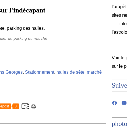
l'arapèt
sur l'indécapant
sites r
.... l'i
l'astrol
lmier du parking du marché
Voir le 
sur le 
ens Georges
,
Stationnement
,
halles de sète
,
marché
Suive
epost
0
photo