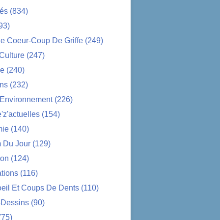
tés
(834)
93)
e Coeur-Coup De Griffe
(249)
-Culture
(247)
ue
(240)
ons
(232)
-Environnement
(226)
z'actuelles
(154)
ie
(140)
 Du Jour
(129)
ion
(124)
tions
(116)
oeil Et Coups De Dents
(110)
-Dessins
(90)
(75)