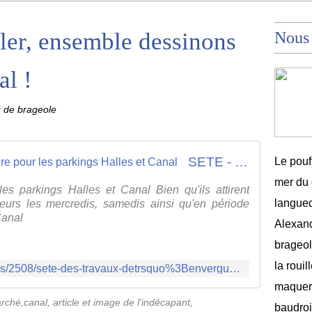
ler, ensemble dessinons
Nous
al !
s de brageole
SETE - Des travaux d'envergure pour les parkings Halles et Canal
Le pouf
mer du 
es parkings Halles et Canal Bien qu'ils attirent
langued
iteurs les mercredis, samedis ainsi qu'en période
Canal
Alexand
brageole
la rouil
http://www.lindecapant.fr/articles/2508/sete-des-travaux-detrsquo%3Benvergure-pour-les-parkings-halles-et-canal/
maquere
rché,canal, article et image de l'indécapant,
baudroi