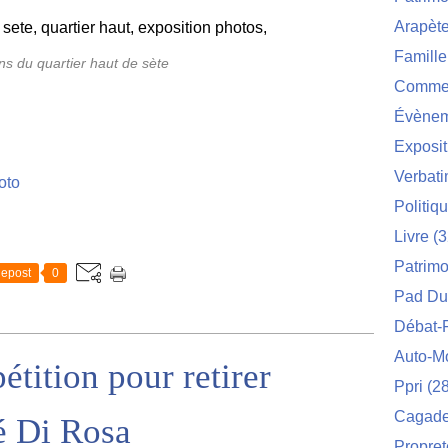
Arapèt
Famille
ns du quartier haut de sète
Commei
Évènem
Exposit
Verbat
oto
Politiq
Livre
(3
Patrimo
epost
0
Pad Du
Débat-
Auto-M
étition pour retirer
Ppri
(28
Cagade 
é Di Rosa
Propret