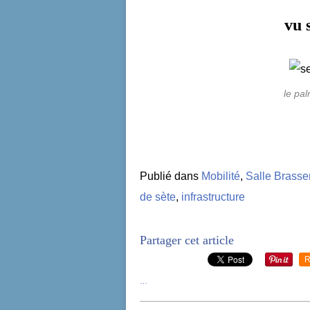
vu 
le pa
Publié dans
Mobilité
,
Salle Brass
de sète
,
infrastructure
Partager cet article
R
…