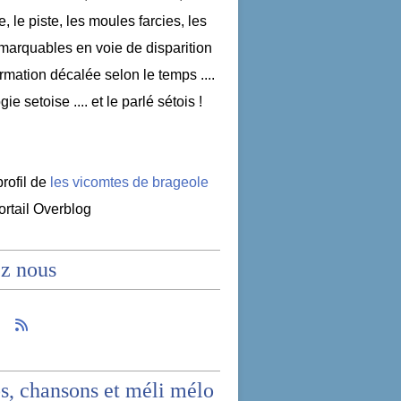
e, le piste, les moules farcies, les
emarquables en voie de disparition
nformation décalée selon le temps ....
ogie setoise .... et le parlé sétois !
profil de
les vicomtes de brageole
portail Overblog
z nous
s, chansons et méli mélo