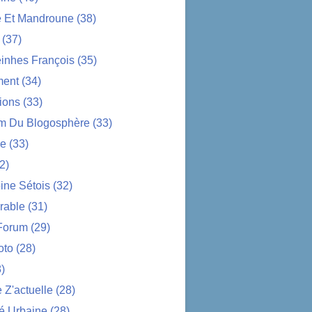
e Et Mandroune
(38)
(37)
nhes François
(35)
ent
(34)
ions
(33)
im Du Blogosphère
(33)
ue
(33)
2)
ine Sétois
(32)
rable
(31)
Forum
(29)
oto
(28)
)
Z'actuelle
(28)
é Urbaine
(28)