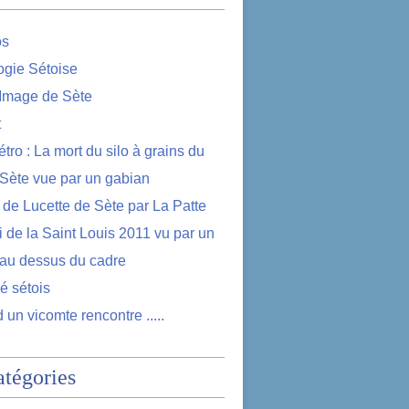
os
logie Sétoise
 Image de Sète
t
étro : La mort du silo à grains du
 Sète vue par un gabian
e de Lucette de Sète par La Patte
i de la Saint Louis 2011 vu par un
au dessus du cadre
lé sétois
 un vicomte rencontre .....
atégories