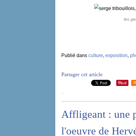
les ge
Publié dans
culture
,
exposition
,
ph
Partager cet article
R
…
Affligeant : une p
l'oeuvre de Herv