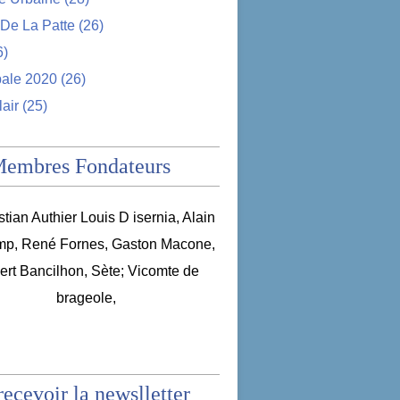
De La Patte
(26)
6)
pale 2020
(26)
tion pour son retrait a été lancée : Une oeuvre jugée 
lair
(25)
Membres Fondateurs
recevoir la newslletter