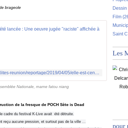
 de brageole
Dessin 
Film
(2
Munici
Une péti
Saint C
C
'
Les 
e
s
t
u
http://www.ipreunion.com/actualites-reunion/reportage/2019/04/05/elle-est-censee-commemorer-la-fin-de-l-esclavage-une-petition-demande-le-retrait-d-une-oeuvre-consideree-raciste-affichee-a-l-assemblee-nationale,100209.html
n
e
f
ssemblée Nationale, mame fatou niang
r
e
s
truction de la fresque de POCH Sète is Dead
q
 cadre du festival K-Live avait été détruite.
u
e
nt reçu aucune pression, et surtout pas de la ville …
pour 
j