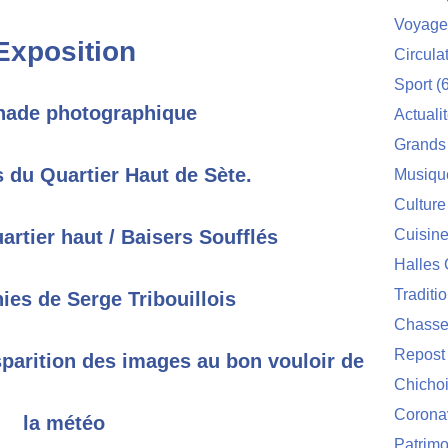
Voyage
Exposition
Circula
Sport
(6
ade photographique
Actuali
Grands
s du Quartier Haut de Sète.
Musiqu
Culture
rtier haut / Baisers Soufflés
Cuisin
Halles 
Traditi
ies de Serge Tribouillois
Chasse
Repost
isparition des images au bon vouloir de
Chichoi
Corona
la météo
Patrimo