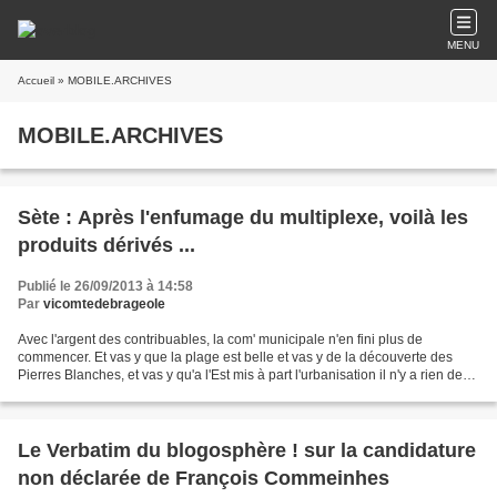
MENU
Accueil
» MOBILE.ARCHIVES
MOBILE.ARCHIVES
Sète : Après l'enfumage du multiplexe, voilà les
produits dérivés ...
Publié le 26/09/2013 à 14:58
Par
vicomtedebrageole
Avec l'argent des contribuables, la com' municipale n'en fini plus de
commencer. Et vas y que la plage est belle et vas y de la découverte des
Pierres Blanches, et vas y qu'a l'Est mis à part l'urbanisation il n'y a rien de
nouveau ..... et vas y que...
Le Verbatim du blogosphère ! sur la candidature
non déclarée de François Commeinhes