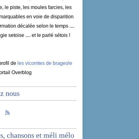
e, le piste, les moules farcies, les
emarquables en voie de disparition
nformation décalée selon le temps ....
ogie setoise .... et le parlé sétois !
profil de
les vicomtes de brageole
portail Overblog
z nous
s, chansons et méli mélo