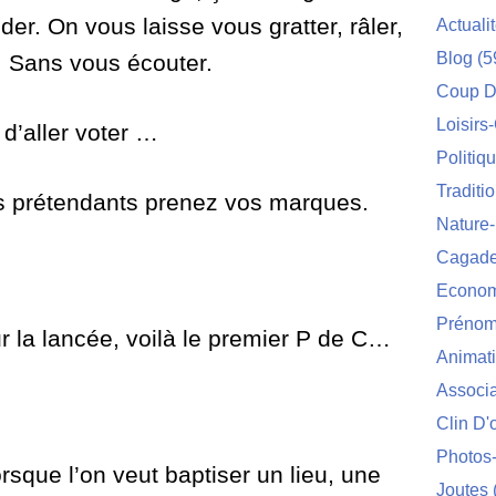
er. On vous laisse vous gratter, râler,
Actuali
Blog
(5
 Sans vous écouter.
Coup D
Loisirs
d’aller voter …
Politiq
Traditi
 prétendants prenez vos marques.
Nature
Cagade'
Econom
Prénom
la lancée, voilà le premier P de C…
Animat
Associa
Clin D'
Photos
orsque l’on veut baptiser un lieu, une
Joutes