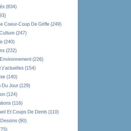
tés
(834)
93)
e Coeur-Coup De Griffe
(249)
-Culture
(247)
ue
(240)
ons
(232)
-Environnement
(226)
z'actuelles
(154)
ie
(140)
 Du Jour
(129)
ion
(124)
tions
(116)
oeil Et Coups De Dents
(110)
-Dessins
(90)
(75)