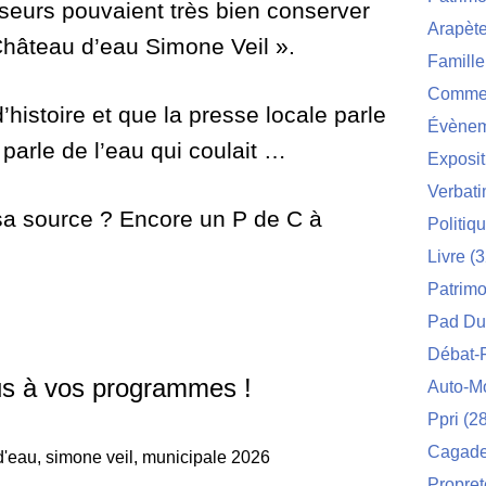
seurs pouvaient très bien conserver
Arapèt
« Château d’eau Simone Veil ».
Famille
Commei
histoire et que la presse locale parle
Évènem
arle de l’eau qui coulait …
Exposit
Verbat
 sa source ? Encore un P de C à
Politiq
Livre
(3
Patrimo
Pad Du
Débat-
us à vos programmes !
Auto-M
Ppri
(28
Cagade 
Propret