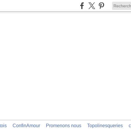
tois
ConfinAmour
Promenons nous
Topolinesqueries
c