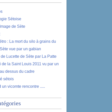
os
logie Sétoise
 Image de Sète
t
étro : La mort du silo à grains du
 Sète vue par un gabian
e de Lucette de Sète par La Patte
i de la Saint Louis 2011 vu par un
au dessus du cadre
lé sétois
 un vicomte rencontre .....
atégories