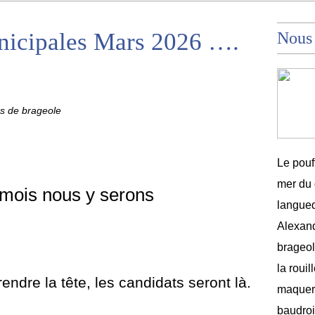
unicipales Mars 2026 ….
Nous
es de brageole
Le pouf
mer du 
mois nous y serons
langued
Alexand
brageole
la rouil
ndre la tête, les candidats seront là.
maquere
baudroi