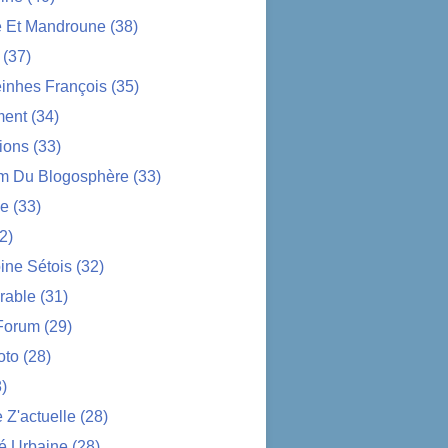
e Et Mandroune
(38)
(37)
nhes François
(35)
ent
(34)
ions
(33)
im Du Blogosphère
(33)
ue
(33)
2)
ine Sétois
(32)
rable
(31)
Forum
(29)
oto
(28)
)
Z'actuelle
(28)
é Urbaine
(28)