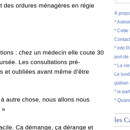
et des ordures ménagères en régie
À prop
* Astro
* Cette
Contac
* Info R
tions : chez un médecin elle coute 30
port de
ursée. Les consultations pré-
* La vi
es et oubliées avant même d’être
Le lund
gabian 
* le par
 à autre chose, nous allons nous
* Quand
 »
les C
facile. Ca démange, ça dérange et