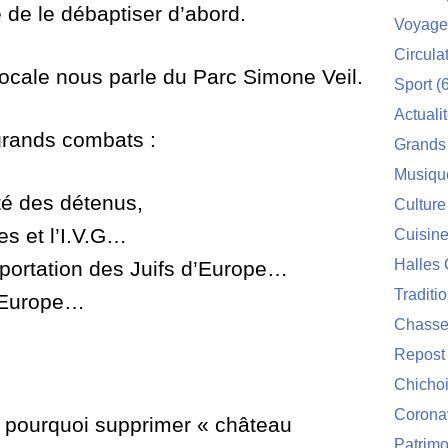
 de le débaptiser d’abord.
Voyage
Circula
ocale nous parle du Parc Simone Veil.
Sport
(6
Actuali
rands combats :
Grands
Musiqu
ité des détenus,
Culture
s et l’I.V.G…
Cuisin
Halles 
portation des Juifs d’Europe…
Traditi
l’Europe…
Chasse
Repost
Chichoi
Corona
pourquoi supprimer « château
Patrimo