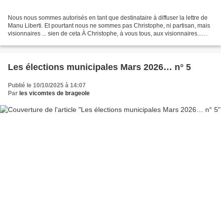
Nous nous sommes autorisés en tant que destinataire à diffuser la lettre de
Manu Liberti. Et pourtant nous ne sommes pas Christophe, ni partisan, mais
visionnaires ... sien de ceta À Christophe, à vous tous, aux visionnaires...
Siám de Seta, siám Bancs...
Les élections municipales Mars 2026… n° 5
Publié le 10/10/2025 à 14:07
Par
les vicomtes de brageole