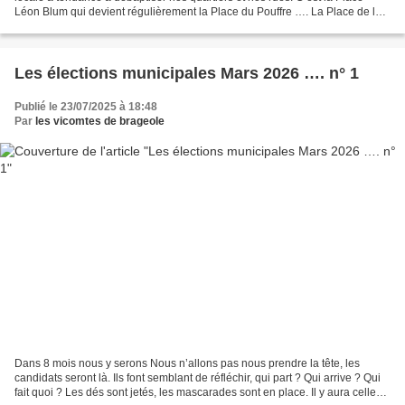
Léon Blum qui devient régulièrement la Place du Pouffre …. La Place de la
République qui se transforme en...
Les élections municipales Mars 2026 …. n° 1
Publié le 23/07/2025 à 18:48
Par
les vicomtes de brageole
Dans 8 mois nous y serons Nous n’allons pas nous prendre la tête, les
candidats seront là. Ils font semblant de réfléchir, qui part ? Qui arrive ? Qui
fait quoi ? Les dés sont jetés, les mascarades sont en place. Il y aura celles