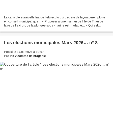
La canicule aurait-elle frappé l’élu écolo qui déclare de façon péremptoire
en conseil municipal que… « Proposer à une maman de l’Ile de Thau de
faire de l’aviron, de la plongée sous -marine est inadapté… » Qui est
inadapté à quoi ? Quelle mouche a piqué...
Les élections municipales Mars 2026… n° 8
Publié le 17/01/2026 à 19:07
Par
les vicomtes de brageole