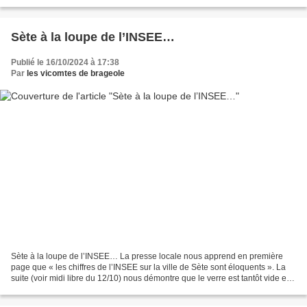
et ceux qui parlent «...
Sète à la loupe de l’INSEE…
Publié le 16/10/2024 à 17:38
Par
les vicomtes de brageole
Sète à la loupe de l’INSEE… La presse locale nous apprend en première
page que « les chiffres de l’INSEE sur la ville de Sète sont éloquents ». La
suite (voir midi libre du 12/10) nous démontre que le verre est tantôt vide et
tantôt plein. Moitié plein...