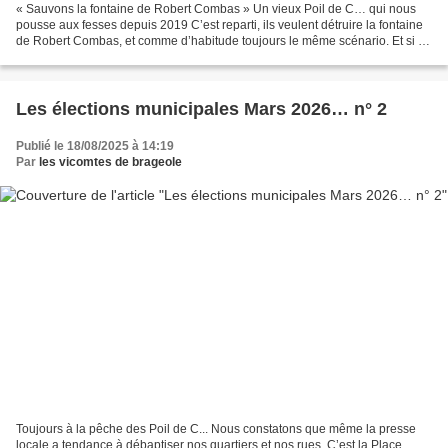
« Sauvons la fontaine de Robert Combas » Un vieux Poil de C… qui nous
pousse aux fesses depuis 2019 C’est reparti, ils veulent détruire la fontaine
de Robert Combas, et comme d’habitude toujours le même scénario. Et si on
faisait une salle Georges Brassens...
Les élections municipales Mars 2026… n° 2
Publié le 18/08/2025 à 14:19
Par
les vicomtes de brageole
Toujours à la pêche des Poil de C... Nous constatons que même la presse
locale a tendance à débaptiser nos quartiers et nos rues. C’est la Place