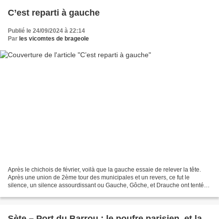
C’est reparti à gauche
Publié le 24/09/2024 à 22:14
Par
les vicomtes de brageole
Après le chichois de février, voilà que la gauche essaie de relever la tête.
Après une union de 2ème tour des municipales et un revers, ce fut le
silence, un silence assourdissant ou Gauche, Gôche, et Drauche ont tenté
d’avancer unies sans pour cela faire...
Sète – Port du Barrou : le poufre parisien, et la