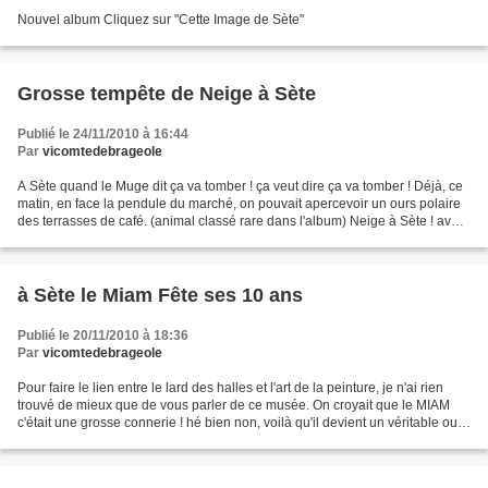
Nouvel album Cliquez sur "Cette Image de Sète"
Grosse tempête de Neige à Sète
Publié le 24/11/2010 à 16:44
Par
vicomtedebrageole
A Sète quand le Muge dit ça va tomber ! ça veut dire ça va tomber ! Déjà, ce
matin, en face la pendule du marché, on pouvait apercevoir un ours polaire
des terrasses de café. (animal classé rare dans l'album) Neige à Sète ! avec
le ski Club la plus grande...
à Sète le Miam Fête ses 10 ans
Publié le 20/11/2010 à 18:36
Par
vicomtedebrageole
Pour faire le lien entre le lard des halles et l'art de la peinture, je n'ai rien
trouvé de mieux que de vous parler de ce musée. On croyait que le MIAM
c'était une grosse connerie ! hé bien non, voilà qu'il devient un véritable outil
de communication...