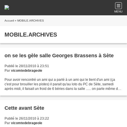
MENU
Accueil
» MOBILE.ARCHIVES
MOBILE.ARCHIVES
on se les gèle salle Georges Brassens à Sète
Publié le 28/11/2010 à 23:51
Par
vicomtedebrageole
Pour avoir rencontré un ami qui a parlé à un ami qui le tient d'un ami (ça
c'est pour brouiller les pistes) il parait qu'au loto du PC de Sète, samedi
après midi, il faisait un froid de 6 béries dans la salle ...... on parle même de
7 ou 8 béries Et pourtant...
Cette avant Sète
Publié le 26/11/2010 à 23:22
Par
vicomtedebrageole