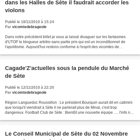
dans les Halles de Sète il faudrait accorder les
violons
Publié le 18/11/2010 à 15:24
Par
vicomtedebrageole
Dans notre précédent billet je vous ai laissé divaguer sur les fantasmes
d'UTOP le blogueur arbitre-sans partie pris qui est un inconditionnel de
l'apolitisme. Aujourd'hui restons conforme à l'esprit des vicomtes de
brageole : Sérieux (rigolade), Apolitique...
Cagade'Z'actuelles sous la pendule du Marché
de Sète
Publié le 12/11/2010 à 22:20
Par
vicomtedebrageole
Région Languedoc Roussillon : Le président Bourquin aurait dit en catimini
que lorsqu'il viendrait à Sète il ne parlerait plus de Minal, c'est trop
dangereux. Football Club de Sète : Bientôt une nouvelle équipe ..... l'info ne
précise pas s'il s'agit...
Le Conseil Municipal de Sète du 02 Novembre