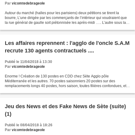
Par
vicomtedebrageole
Autour du marché (halles pour les parisiens) deux pétitions se tirent la
bourre, L’une dirigée par les commerçants de l’intérieur qui voudraient que
la rue général de gaulle soit piétonnisée les après-midi ….. L’autre sous la
houlette des commerces de...
Les affaires reprennent : l'agglo de l'oncle S.A.M
recrute 130 agents contractuels ....
Publié le 11/04/2018 à 13:30
Par
vicomtedebrageole
Enorme ! Création de 130 postes en CDD chez Sète Agglo pôle
Méditerranée et les autres. 70 postes saisonniers 20 postes sur des
remplacements longs 40 postes, hors saison, toutes filières confondues, et
sans plus de précision. « Dixit Madame Véronique...
Jeu des News et des Fake News de Sète (suite)
(1)
Publié le 08/04/2018 à 18:26
Par
vicomtedebrageole