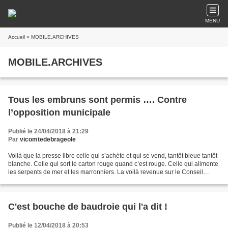
MENU
Accueil
» MOBILE.ARCHIVES
MOBILE.ARCHIVES
Tous les embruns sont permis …. Contre
l’opposition municipale
Publié le 24/04/2018 à 21:29
Par
vicomtedebrageole
Voilà que la presse libre celle qui s’achète et qui se vend, tantôt bleue tantôt
blanche. Celle qui sort le carton rouge quand c’est rouge. Celle qui alimente
les serpents de mer et les marronniers. La voilà revenue sur le Conseil
Municipal de la semaine...
C'est bouche de baudroie qui l'a dit !
Publié le 12/04/2018 à 20:53