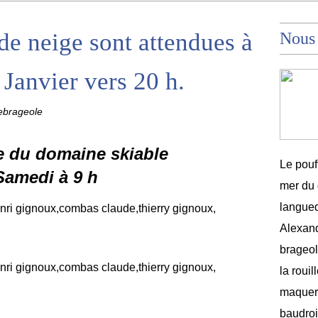
de neige sont attendues à
Nous
Janvier vers 20 h.
ebrageole
e du domaine skiable
Le pouf
Samedi à 9 h
mer du 
langued
Alexand
brageole
la rouil
maquere
baudroi