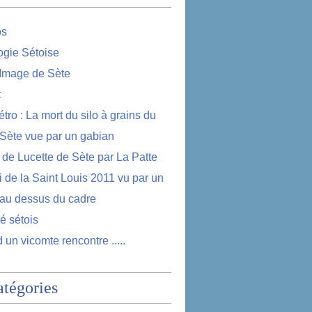
os
logie Sétoise
 Image de Sète
t
étro : La mort du silo à grains du
 Sète vue par un gabian
e de Lucette de Sète par La Patte
i de la Saint Louis 2011 vu par un
au dessus du cadre
lé sétois
 un vicomte rencontre .....
atégories