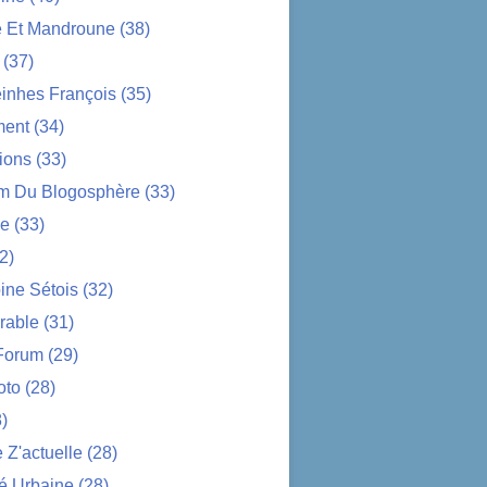
e Et Mandroune
(38)
(37)
nhes François
(35)
ent
(34)
ions
(33)
im Du Blogosphère
(33)
ue
(33)
2)
ine Sétois
(32)
rable
(31)
Forum
(29)
oto
(28)
)
Z'actuelle
(28)
é Urbaine
(28)