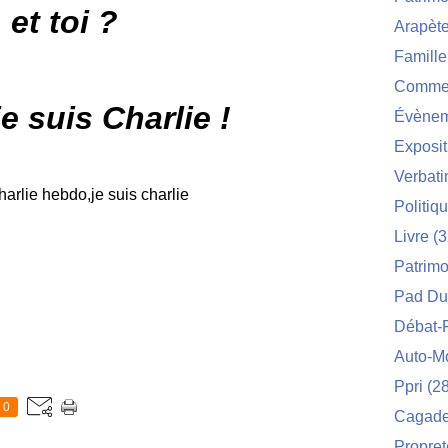
et toi ?
Arapèt
Famille
Commei
e suis Charlie !
Évènem
Exposit
Verbat
Politiq
Livre
(3
Patrimo
Pad Du
Débat-
Auto-M
Ppri
(28
0
Cagade 
Propret