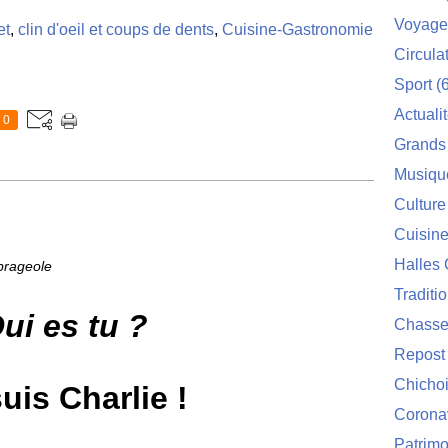
Voyage
et
,
clin d'oeil et coups de dents
,
Cuisine-Gastronomie
Circula
Sport
(6
Actuali
0
Grands
Musiqu
Culture
Cuisin
Halles 
brageole
Traditi
ui es tu ?
Chasse
Repost
Chichoi
uis Charlie !
Corona
Patrimo