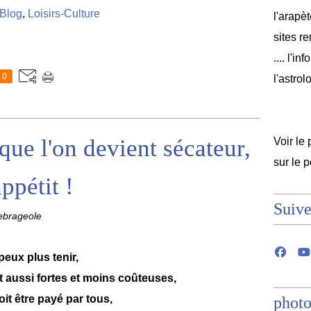
Blog
,
Loisirs-Culture
l'arapèt
sites r
.... l'i
0
l'astrol
que l'on devient sécateur,
Voir le 
sur le 
ppétit !
Suive
ebrageole
peux plus tenir,
nt aussi fortes et moins coûteuses,
oit être payé par tous,
photo