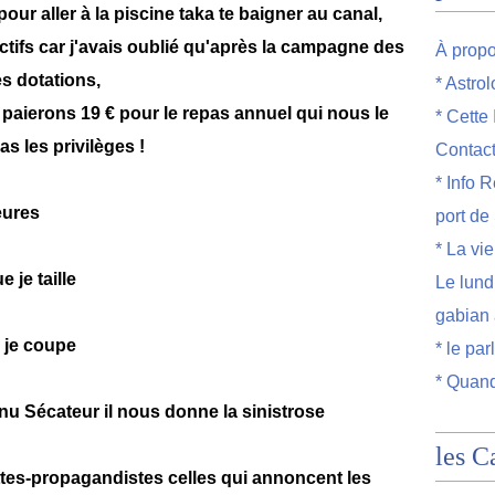
pour aller à la piscine taka te baigner au canal,
ectifs car j'avais oublié qu'après la campagne des
À prop
es dotations,
* Astro
paierons 19 € pour le repas annuel qui nous le
* Cette
bas les privilèges !
Contac
* Info R
leures
port de
* La vi
 je taille
Le lund
gabian 
ue je coupe
* le par
* Quand
nu Sécateur il nous donne la sinistrose
les C
ttes-propagandistes celles qui annoncent les