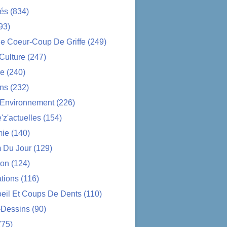
tés
(834)
93)
e Coeur-Coup De Griffe
(249)
-Culture
(247)
ue
(240)
ons
(232)
-Environnement
(226)
z'actuelles
(154)
ie
(140)
 Du Jour
(129)
ion
(124)
tions
(116)
oeil Et Coups De Dents
(110)
-Dessins
(90)
(75)