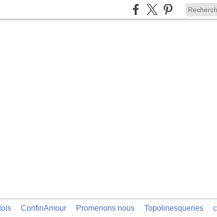
tois
ConfinAmour
Promenons nous
Topolinesqueries
c