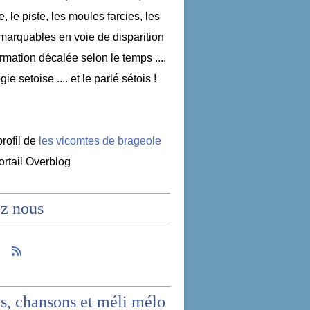
e, le piste, les moules farcies, les
emarquables en voie de disparition
nformation décalée selon le temps ....
ogie setoise .... et le parlé sétois !
profil de
les vicomtes de brageole
portail Overblog
z nous
s, chansons et méli mélo