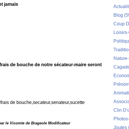
nt jamais
Actuali
Blog
(5
Coup D
Loisirs
Politiq
Traditi
Nature
frais de bouche de notre sécateur-maire seront
Cagade'
Econom
Prénom
Animat
Associa
Clin D'
Photos
par le Vicomte de Brageole Modificateur
Joutes