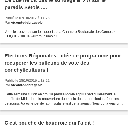
Ce que ne dit pas le sondage B V A sur le
paradis Sètois ....
Publié le 07/10/2017 à 17:23
Par
vicomtedebrageole
Vous le trouverez sur le rapport de la Chambre Régionale des Comptes
CLIQUEZ sur Je veux tout savoir !
Elections Régionales : idée de programme pour
récupérer les bulletins de vote des
conchyliculteurs !
Publié le 18/10/2015 à 18:21
Par
vicomtedebrageole
Cette semaine si l’on en croit la presse locale et plus particulièrement le
pouffre de Midi Libre, la réouverture du bassin de thau ne tient qu’à un test
de souris. Après le pet de lapin voilà le test de la souris. Nous qui avons cru
que le test de la...
C'est bouche de baudroie qui l'a dit !