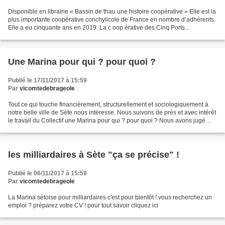
Disponible en librairie « Bassin de thau une histoire coopérative » Elle est la
plus importante coopérative conchylicole de France en nombre d’adhérents.
Elle a eu cinquante ans en 2019. La c oop érative des Cinq Ports
(Marseillan, Mèze, Loupian, Bouzigues...
Une Marina pour qui ? pour quoi ?
Publié le 17/11/2017 à 15:59
Par
vicomtedebrageole
Tout ce qui touche financièrement, structurellement et sociologiquement à
notre belle ville de Sète nous intéresse. Nous suivons de près et avec intérêt
le travail du Collectif une Marina pour qui ? pour quoi ? Nous avons jugé
bon de diffuser la pertinence...
les milliardaires à Sète "ça se précise" !
Publié le 06/11/2017 à 15:59
Par
vicomtedebrageole
La Marina sétoise pour milliardaires c'est pour bientôt ! vous recherchez un
emploi ? préparez votre CV ! pour tout savoir cliquez ici