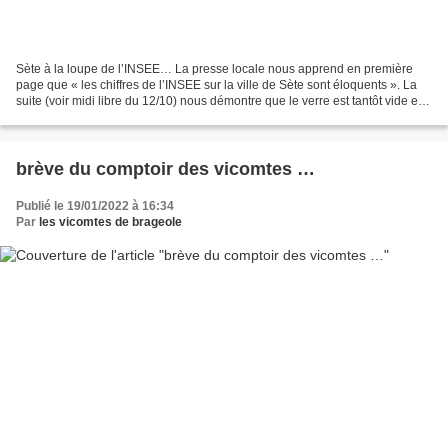
Sète à la loupe de l’INSEE… La presse locale nous apprend en première
page que « les chiffres de l’INSEE sur la ville de Sète sont éloquents ». La
suite (voir midi libre du 12/10) nous démontre que le verre est tantôt vide et
tantôt plein. Moitié plein...
brève du comptoir des vicomtes …
Publié le 19/01/2022 à 16:34
Par
les vicomtes de brageole