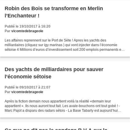
Robin des Bois se transforme en Merlin
l’Enchanteur !
Publié le 19/10/2017 à 16:20
Par
vicomtedebrageole
Les affaires reprennent sur le Port de Sète ! Apres les yachts des
milliardaires (cliquez sur igy marinas ) qui vont injecter dans l’économie
sétoise 4 Millions d’euros d’investissement soit 200 emplois permanents et
90 M€ par an pour l’entretien et la...
Des yachts de milliardaires pour sauver
l’économie sétoise
Publié le 09/10/2017 à 21:07
Par
vicomtedebrageole
Après la fiction demain nous appartient voilà la réalité «demain leur
appartient ». Ils nous auront tout fait. Les avale-bouchons ont tout gobé ! -
Marc Pajot a disparu des radars sétois - La Base Tabarly est aujourd’hui
qu’un repaire de rats - Les projets...