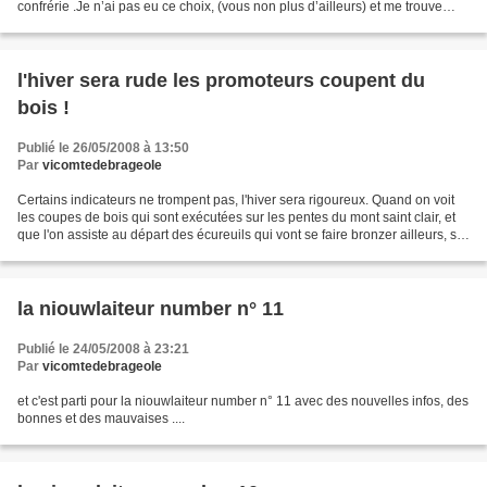
confrérie .Je n’ai pas eu ce choix, (vous non plus d’ailleurs) et me trouve
sans papier, sinon SDF,...
l'hiver sera rude les promoteurs coupent du
bois !
Publié le 26/05/2008 à 13:50
Par
vicomtedebrageole
Certains indicateurs ne trompent pas, l'hiver sera rigoureux. Quand on voit
les coupes de bois qui sont exécutées sur les pentes du mont saint clair, et
que l'on assiste au départ des écureuils qui vont se faire bronzer ailleurs, si
l'on veut rester vivre...
la niouwlaiteur number n° 11
Publié le 24/05/2008 à 23:21
Par
vicomtedebrageole
et c'est parti pour la niouwlaiteur number n° 11 avec des nouvelles infos, des
bonnes et des mauvaises ....