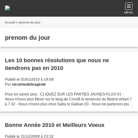
MENU
Accueil
» prenom du jour
prenom du jour
Les 10 bonnes résolutions que nous ne
tiendrons pas en 2010
Publié le 01/01/2010 à 19:08
Par
vicomtedebrageole
Pour en savoir plus : CLIQUEZ SUR LES PARTIES JAUNES-FLUO 01 -
Nous n'irons plus flâner sur le blog de CricriB le tenancier du Bistrot virtuel 7
à 7 02 - Nous n'irons plus chez Gaby le Gabian 03 - Nous ne parlerons plus
de la disparition du lampadaire...
Bonne Année 2010 et Meilleurs Voeux
Publié le 31/12/2009 à 23:32