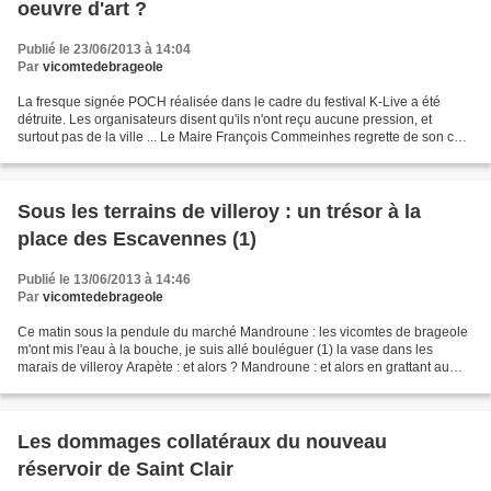
oeuvre d'art ?
Publié le 23/06/2013 à 14:04
Par
vicomtedebrageole
La fresque signée POCH réalisée dans le cadre du festival K-Live a été
détruite. Les organisateurs disent qu'ils n'ont reçu aucune pression, et
surtout pas de la ville ... Le Maire François Commeinhes regrette de son coté
la mauvaise interprétation qui...
Sous les terrains de villeroy : un trésor à la
place des Escavennes (1)
Publié le 13/06/2013 à 14:46
Par
vicomtedebrageole
Ce matin sous la pendule du marché Mandroune : les vicomtes de brageole
m'ont mis l'eau à la bouche, je suis allé bouléguer (1) la vase dans les
marais de villeroy Arapète : et alors ? Mandroune : et alors en grattant au
lieu de ramasser des escavennes...
Les dommages collatéraux du nouveau
réservoir de Saint Clair