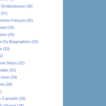
e Et Mandroune
(38)
(37)
nhes François
(35)
ent
(34)
ions
(33)
im Du Blogosphère
(33)
ue
(33)
2)
ine Sétois
(32)
rable
(31)
Forum
(29)
oto
(28)
)
Z'actuelle
(28)
é Urbaine
(28)