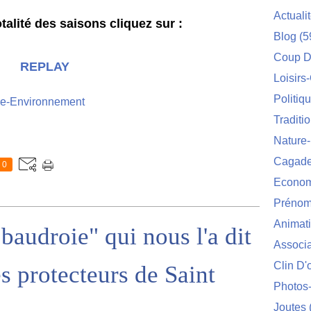
Actuali
otalité des saisons cliquez sur :
Blog
(5
Coup D
REPLAY
Loisirs
Politiq
re-Environnement
Traditi
Nature
Cagade'
0
Econom
Prénom
Animat
baudroie" qui nous l'a dit
Associa
Clin D'
es protecteurs de Saint
Photos
Joutes