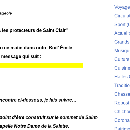
Voyage
ageole
Circula
Sport
(6
les protecteurs de Saint Clair"
Actuali
Grands
 ce matin dans notre Boit' Émile
Musiqu
e message qui suit :
Culture
________________________________
Cuisin
Halles 
Traditi
Chasse
ncontre ci-dessous, je fais suivre…
Repost
Chichoi
point d'être construit sur le sommet de Saint-
Corona
apelle Notre Dame de la Salette.
Patrimo