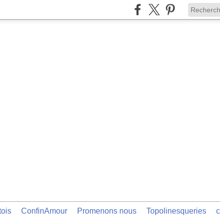
tois
ConfinAmour
Promenons nous
Topolinesqueries
c