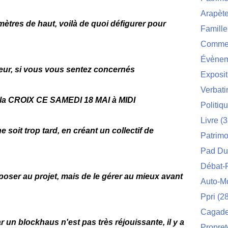
Arapèt
mètres de haut, voilà de quoi défigurer pour
Famille
Commei
Évènem
oeur, si vous vous sentez concernés
Exposit
Verbat
a CROIX CE SAMEDI 18 MAI à MIDI
Politiq
Livre
(3
oit trop tard, en créant un collectif de
Patrimo
Pad Du
Débat-
pposer au projet, mais de le gérer au mieux avant
Auto-M
Ppri
(28
Cagade 
ar un blockhaus n'est pas très réjouissante, il y a
Propret