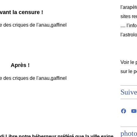
l'arapèt
vant la censure !
sites r
.... l'i
l'astrol
Voir le 
Après !
sur le 
Suive
photo
 Libre notre hébergeur préféré que la ville exige