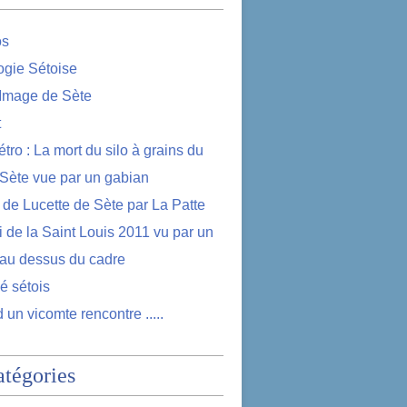
os
logie Sétoise
 Image de Sète
t
étro : La mort du silo à grains du
 Sète vue par un gabian
e de Lucette de Sète par La Patte
i de la Saint Louis 2011 vu par un
au dessus du cadre
lé sétois
 un vicomte rencontre .....
atégories