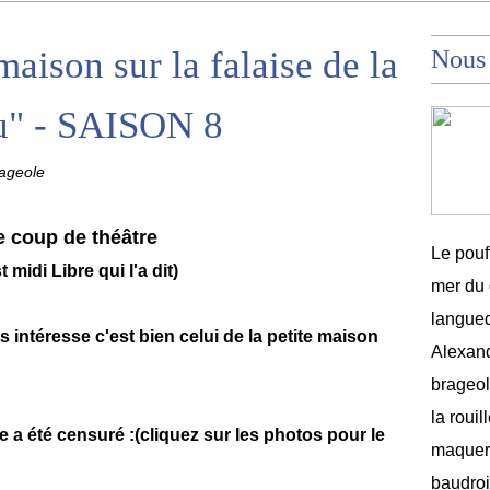
maison sur la falaise de la
Nous
u" - SAISON 8
ageole
e coup de théâtre
Le pouf
t midi Libre qui l'a dit)
mer du 
langued
us intéresse c'est bien celui de la petite maison
Alexand
brageole
la rouil
 a été censuré :(cliquez sur les photos pour le
maquere
baudroi