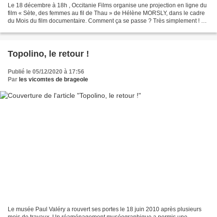
Le 18 décembre à 18h , Occitanie Films organise une projection en ligne du
film « Sète, des femmes au fil de Thau » de Hélène MORSLY, dans le cadre
du Mois du film documentaire. Comment ça se passe ? Très simplement ! On
clique ici pour s’inscrire. Ensuite...
Topolino, le retour !
Publié le 05/12/2020 à 17:56
Par
les vicomtes de brageole
Le musée Paul Valéry a rouvert ses portes le 18 juin 2010 après plusieurs
mois de travaux. Un réaménagement muséographique a permis une