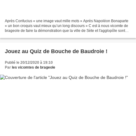
Après Confucius « une image vaut mille mots » Après Napoléon Bonaparte
« un bon croquis vaut mieux qu’un long discours » C est à nous vicomte de
brageole de faire la démonstration que la ville de Sète et l'agglopôle sont
bien lauréates du dispositif "territoires...
Jouez au Quiz de Bouche de Baudroie !
Publié le 20/12/2020 à 19:10
Par
les vicomtes de brageole