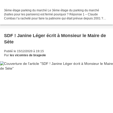
3ème étage parking du marché Le 3ème étage du parking du marché
(halles pour les parisiens) est fermé pourquoi ? Réponse 1 – Claude
Combas l’a racheté pour faire la patinoire qui était prévue depuis 2001 ?
Réponse 2 – La salle Georges Brassens, à l'occasion...
SDF ! Janine Léger écrit à Monsieur le Maire de
Sète
Publié le 15/12/2020 à 19:15
Par
les vicomtes de brageole