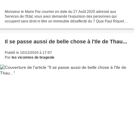
Monsieur le Maire Par courrier en date du 27 Août 2020 adressé aux
Services de l'Etat, vous avez demandé l'expulsion des personnes qui
occupent sans droit ni titre un immeuble désaffecté du 7 Quai Paul Riquet.
Le 7 Août 2015, ces mêmes personnes avaient...
Il se passe aussi de belle chose à l'Ile de Thau...
Publié le 10/12/2020 à 17:07
Par
les vicomtes de brageole