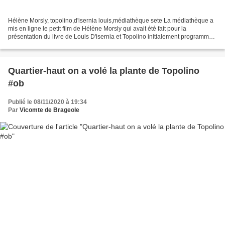
Hélène Morsly, topolino,d'isernia louis,médiathèque sete La médiathèque a
mis en ligne le petit film de Hélène Morsly qui avait été fait pour la
présentation du livre de Louis D'isernia et Topolino initialement programmée
à la médiathèque Mitterrand le...
Quartier-haut on a volé la plante de Topolino
#ob
Publié le 08/11/2020 à 19:34
Par
Vicomte de Brageole