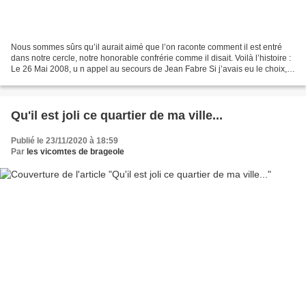
Nous sommes sûrs qu’il aurait aimé que l’on raconte comment il est entré
dans notre cercle, notre honorable confrérie comme il disait. Voilà l’histoire :
Le 26 Mai 2008, u n appel au secours de Jean Fabre Si j’avais eu le choix,
peut-être aurais-je choisi...
Qu'il est joli ce quartier de ma ville...
Publié le 23/11/2020 à 18:59
Par
les vicomtes de brageole