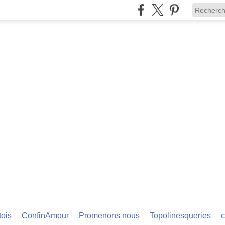
tois
ConfinAmour
Promenons nous
Topolinesqueries
c