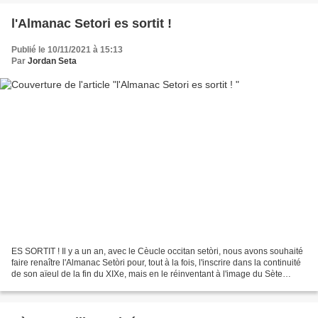
l'Almanac Setori es sortit !
Publié le 10/11/2021 à 15:13
Par
Jordan Seta
ES SORTIT ! Il y a un an, avec le Cèucle occitan setòri, nous avons souhaité
faire renaître l'Almanac Setòri pour, tout à la fois, l'inscrire dans la continuité
de son aïeul de la fin du XIXe, mais en le réinventant à l'image du Sète
d'aujourd'hui. C'est...