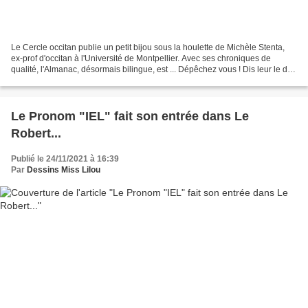
Le Cercle occitan publie un petit bijou sous la houlette de Michèle Stenta,
ex-prof d'occitan à l'Université de Montpellier. Avec ses chroniques de
qualité, l'Almanac, désormais bilingue, est ... Dépêchez vous ! Dis leur le dit !
"Dépêchez-vous d’aller...
Le Pronom "IEL" fait son entrée dans Le
Robert...
Publié le 24/11/2021 à 16:39
Par
Dessins Miss Lilou