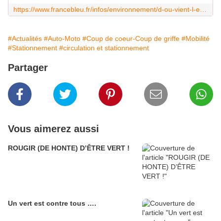
https://www.francebleu.fr/infos/environnement/d-ou-vient-l-eau-qui-jaillit-du-chantier-du-futur-parking-de-la-place-aristide-briand-a-sete-5151696
#Actualités
#Auto-Moto
#Coup de coeur-Coup de griffe
#Mobilité
#Stationnement
#circulation et stationnement
Partager
Vous aimerez aussi
ROUGIR (DE HONTE) D’ÊTRE VERT !
Un vert est contre tous ….