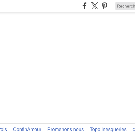
tois
ConfinAmour
Promenons nous
Topolinesqueries
c