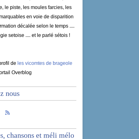
e, le piste, les moules farcies, les
emarquables en voie de disparition
nformation décalée selon le temps ....
ogie setoise .... et le parlé sétois !
profil de
les vicomtes de brageole
portail Overblog
z nous
s, chansons et méli mélo