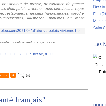
 dessinateur de presse, dessinatrice de presse,
Dessin 
miss lilou, palais vivienne, repas clandestins, repas
sine, restaurateurs, dessins humoristiques, parodie,
Film
(2
umoristiques, illustration, ministres au repas
Munici
Saint C
r-blog.com/2021/04/affaire-du-palais-vivienne.html
aurateur, confinement, mangez setois,
Les 
,
cuisine
,
dessin de presse
,
repost
epost
0
anté français"
pour 