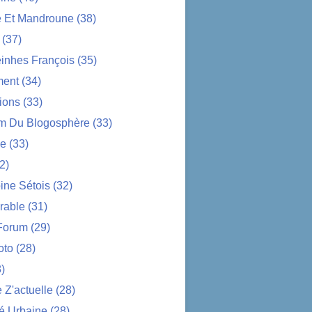
e Et Mandroune
(38)
(37)
nhes François
(35)
ent
(34)
ions
(33)
im Du Blogosphère
(33)
ue
(33)
2)
ine Sétois
(32)
rable
(31)
Forum
(29)
oto
(28)
)
Z'actuelle
(28)
é Urbaine
(28)