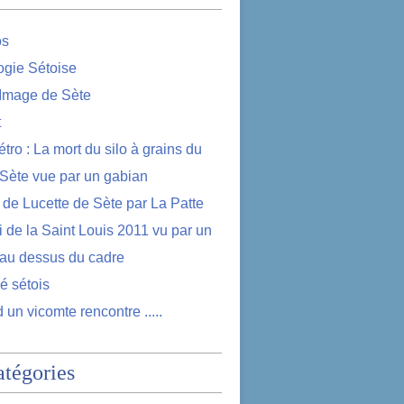
os
logie Sétoise
 Image de Sète
t
étro : La mort du silo à grains du
 Sète vue par un gabian
e de Lucette de Sète par La Patte
i de la Saint Louis 2011 vu par un
au dessus du cadre
lé sétois
 un vicomte rencontre .....
atégories