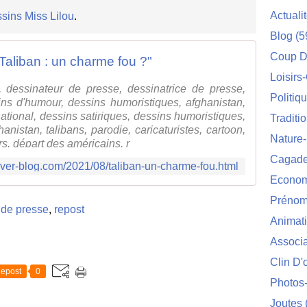
Actuali
sins Miss Lilou
.
Blog
(5
Coup D
Taliban : un charme fou ?"
Loisirs
 dessinateur de presse, dessinatrice de presse,
Politiq
sins d'humour, dessins humoristiques, afghanistan,
ational, dessins satiriques, dessins humoristiques,
Traditi
anistan, talibans, parodie, caricaturistes, cartoon,
Nature
eurs, départ des américains, r
Cagade'
.over-blog.com/2021/08/taliban-un-charme-fou.html
Econom
Prénom
 de presse
,
repost
Animat
Associa
Clin D'
epost
0
Photos
Joutes