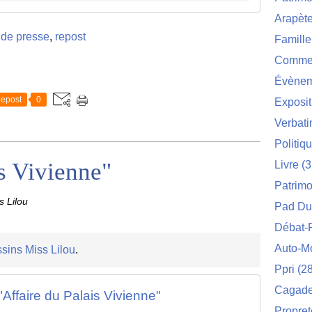
Arapèt
 de presse
,
repost
Famille
Commei
Évènem
epost
0
Exposit
Verbat
Politiq
is Vivienne"
Livre
(3
Patrimo
s Lilou
Pad Du
Débat-
Auto-M
sins Miss Lilou
.
Ppri
(28
Cagade 
"Affaire du Palais Vivienne"
Propret