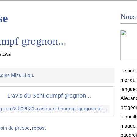
se
Nous
umpf grognon...
 Lilou
Le pouf
sins Miss Lilou
.
mer du 
langued
L'avis du Schtroumpf grognon...
Alexand
brageole
http://dessinsmisslilou.over-blog.com/2022/02/l-avis-du-schtroumpf-grognon.html
la rouil
maquere
sin de presse
,
repost
baudroi