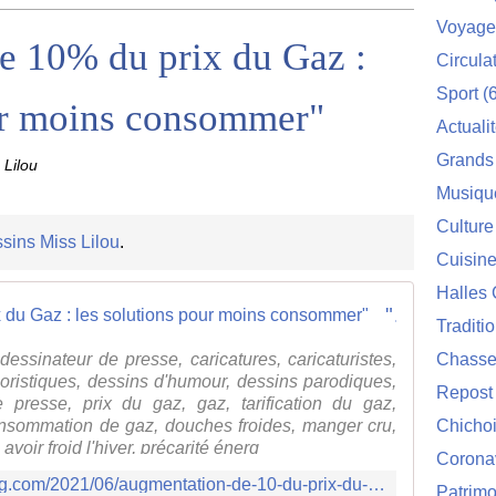
Voyage
e 10% du prix du Gaz :
Circula
Sport
(6
our moins consommer"
Actuali
Grands
 Lilou
Musiqu
Culture
sins Miss Lilou
.
Cuisin
Halles 
"Augmentation de 10% du prix du Gaz : les solutions pour moins consommer"
Traditi
essinateur de presse, caricatures, caricaturistes,
Chasse
oristiques, dessins d'humour, dessins parodiques,
Repost
e presse, prix du gaz, gaz, tarification du gaz,
consommation de gaz, douches froides, manger cru,
Chichoi
voir froid l'hiver, précarité énerg
Corona
http://dessinsmisslilou.over-blog.com/2021/06/augmentation-de-10-du-prix-du-gaz-les-solutions-pour-moins-consommer.html
Patrimo