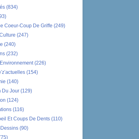
tés
(834)
93)
e Coeur-Coup De Griffe
(249)
-Culture
(247)
ue
(240)
ons
(232)
-Environnement
(226)
z'actuelles
(154)
ie
(140)
 Du Jour
(129)
ion
(124)
tions
(116)
oeil Et Coups De Dents
(110)
-Dessins
(90)
(75)