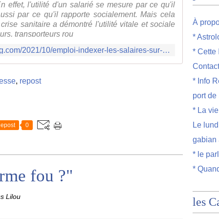
En effet, l'utilité d'un salarié se mesure par ce qu'il
ussi par ce qu'il rapporte socialement. Mais cela
À prop
rise sanitaire a démontré l'utilité vitale et sociale
urs, transporteurs rou
* Astro
http://dessinsmisslilou.over-blog.com/2021/10/emploi-indexer-les-salaires-sur-leur-utilite-sociale.html
* Cette
Contac
resse
,
repost
* Info R
port de
* La vi
Le lund
epost
0
gabian 
* le par
* Quand
arme fou ?"
s Lilou
les C