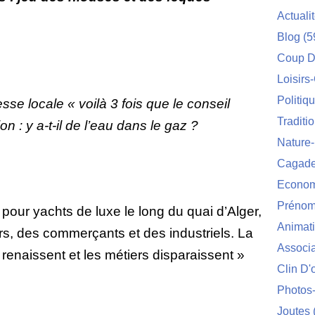
Actuali
Blog
(5
Coup D
Loisirs
Politiq
esse locale « voilà 3 fois que le conseil
Traditi
on : y a-t-il de l’eau dans le gaz ?
Nature
Cagade'
Econom
Prénom
 pour yachts de luxe le long du quai d’Alger,
Animat
s, des commerçants et des industriels. La
Associa
 renaissent et les métiers disparaissent »
Clin D'
Photos
Joutes