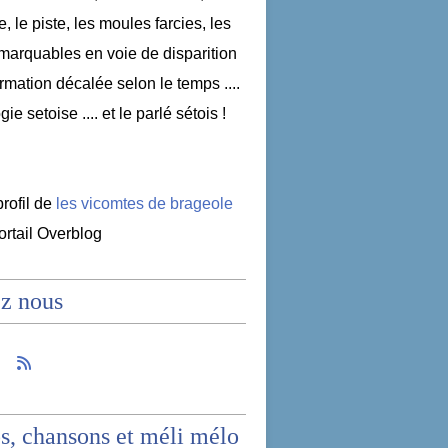
e, le piste, les moules farcies, les
emarquables en voie de disparition
nformation décalée selon le temps ....
ogie setoise .... et le parlé sétois !
profil de
les vicomtes de brageole
portail Overblog
z nous
s, chansons et méli mélo