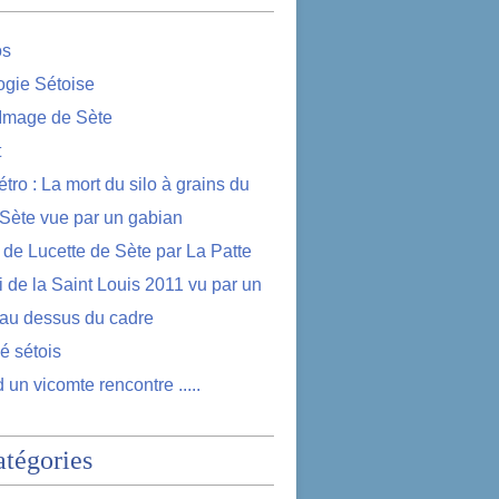
os
logie Sétoise
 Image de Sète
t
étro : La mort du silo à grains du
 Sète vue par un gabian
e de Lucette de Sète par La Patte
i de la Saint Louis 2011 vu par un
au dessus du cadre
lé sétois
 un vicomte rencontre .....
atégories