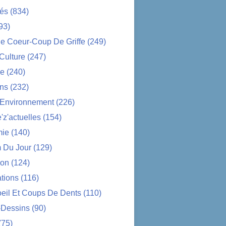
tés
(834)
93)
e Coeur-Coup De Griffe
(249)
-Culture
(247)
ue
(240)
ons
(232)
-Environnement
(226)
z'actuelles
(154)
ie
(140)
 Du Jour
(129)
ion
(124)
tions
(116)
oeil Et Coups De Dents
(110)
-Dessins
(90)
(75)