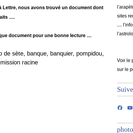
l'arapèt
 à Lettre, nous avons trouvé un document dont
sites r
s .....
.... l'i
l'astrol
haque document pour une bonne lecture ....
Voir le 
sur le 
Suive
photo