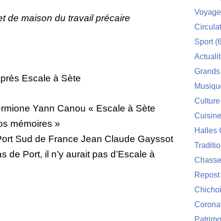
Voyage
jet de maison du travail précaire
Circula
Sport
(6
Actuali
Grands
après Escale à Sète
Musiqu
Culture
rmione Yann Canou « Escale à Sète
Cuisin
nos mémoires »
Halles 
Port Sud de France Jean Claude Gayssot
Traditi
as de Port, il n’y aurait pas d’Escale à
Chasse
Repost
Chichoi
Corona
Patrimo