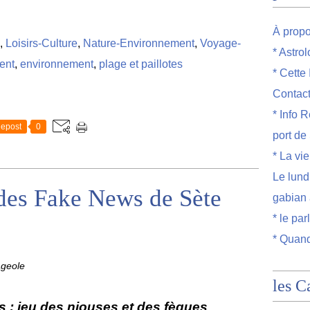
À prop
,
Loisirs-Culture
,
Nature-Environnement
,
Voyage-
* Astro
ment
,
environnement
,
plage et paillotes
* Cette
Contac
* Info R
epost
0
port de
* La vi
Le lund
des Fake News de Sète
gabian 
* le par
* Quand
ageole
les C
is : jeu des niouses et des fèques