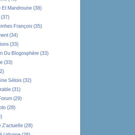
e Et Mandroune
(38)
(37)
nhes François
(35)
ent
(34)
ions
(33)
im Du Blogosphère
(33)
ue
(33)
2)
ine Sétois
(32)
rable
(31)
Forum
(29)
oto
(28)
)
Z'actuelle
(28)
é Urbaine
(28)