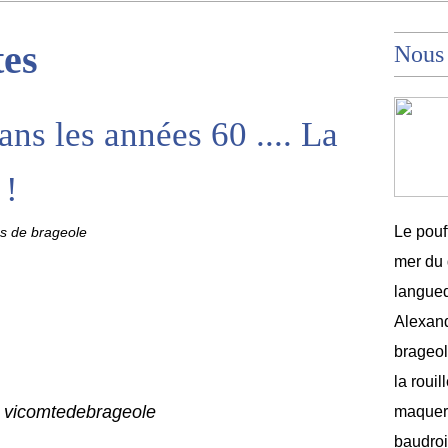
tes
Nous
dans les années 60 .... La
 !
Le pouf
es de brageole
mer du 
langued
Alexand
brageole
la rouil
 vicomtedebrageole
maquere
baudroi