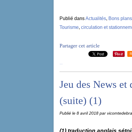
Publié dans
Actualités
,
Bons plans
Tourisme
,
circulation et stationne
Partager cet article
R
…
Jeu des News et 
(suite) (1)
Publié le
8 avril 2018
par vicomtedebr
(1) traduction anglais séto