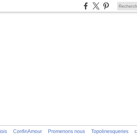
tois
ConfinAmour
Promenons nous
Topolinesqueries
c