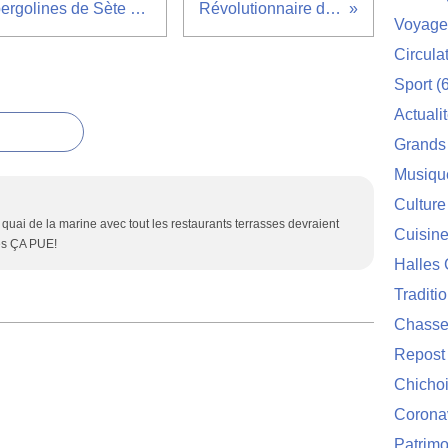
Les 3000 m2 de parking des pergolines de Sète vont ils être mis en vente ?
Révolutionnaire de pacotille ?
Voyage
Circula
Sport
(6
Actuali
Grands
Musiqu
Culture
le quai de la marine avec tout les restaurants terrasses devraient
Cuisin
res ÇA PUE!
Halles 
Traditi
Chasse
Repost
Chichoi
Corona
Patrimo