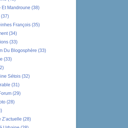
e Et Mandroune
(38)
(37)
nhes François
(35)
ent
(34)
ions
(33)
im Du Blogosphère
(33)
ue
(33)
2)
ine Sétois
(32)
rable
(31)
Forum
(29)
oto
(28)
)
Z'actuelle
(28)
é Urbaine
(28)