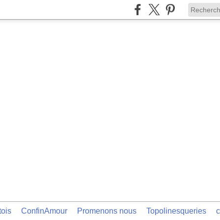
tois
ConfinAmour
Promenons nous
Topolinesqueries
c