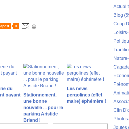
Actuali
Blog
(5
Coup D
epost
0
Loisirs
Politiq
Traditi
Nature
Cagade'
Econom
Prénom
rie du
Les news
Animat
nt payant
Stationnement,
pergolines (effet
une bonne
maire) éphémère !
Associa
nouvelle ... pour le
Clin D'
parking Aristide
Photos
Briand !
Joutes