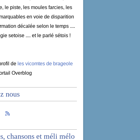
e, le piste, les moules farcies, les
emarquables en voie de disparition
nformation décalée selon le temps ....
ogie setoise .... et le parlé sétois !
profil de
les vicomtes de brageole
portail Overblog
z nous
s, chansons et méli mélo