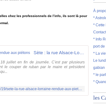
À prop
lles chez les professionnels de l’info, ils sont là pour
* Astro
ormal.
* Cette
Contac
* Info R
port de
Sète : la rue Alsace-Lorraine rendue aux piétons
* La vi
Le lund
18 juillet en fin de journée. C'est par plusieurs
nt le couper de ruban par le maire et président
gabian 
qu...
* le par
* Quand
https://www.midilibre.fr/2019/07/19/sete-la-rue-alsace-lorraine-rendue-aux-pietons,8320060.php
les C