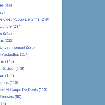
tés
(834)
93)
e Coeur-Coup De Griffe
(249)
-Culture
(247)
ue
(240)
ons
(232)
-Environnement
(226)
z'actuelles
(154)
ie
(140)
 Du Jour
(129)
ion
(124)
tions
(116)
oeil Et Coups De Dents
(110)
-Dessins
(90)
(75)