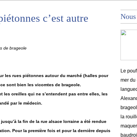
 piétonnes c’est autre
Nous
es de brageole
Le pouf
pour les rues piétonnes autour du marché (halles pour
mer du 
) ce sont bien les vicomtes de brageole.
langued
t les oreilles qui ne s’entendent pas entre elles, les
Alexand
ndé par le médecin.
brageole
la rouil
jusqu’à la fin de la rue alsace lorraine a été rendue
maquere
ion. Pour la première fois et pour la dernière depuis
baudroi