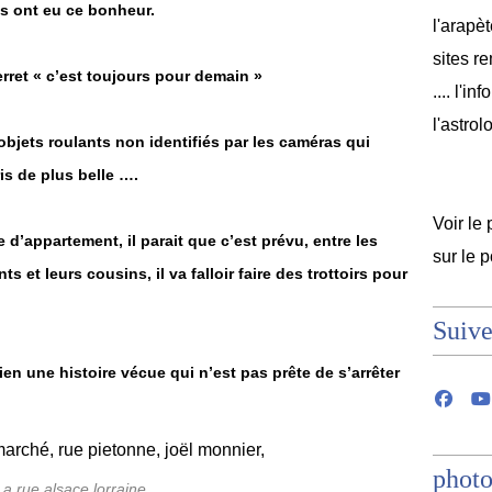
stes ont eu ce bonheur.
l'arapèt
sites r
rret « c’est toujours pour demain »
.... l'i
l'astrol
objets roulants non identifiés par les caméras qui
s de plus belle ….
Voir le 
d’appartement, il parait que c’est prévu, entre les
sur le 
ts et leurs cousins, il va falloir faire des trottoirs pour
Suive
ien une histoire vécue qui n’est pas prête de s’arrêter
photo
La rue alsace lorraine