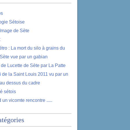
os
logie Sétoise
 Image de Sète
t
étro : La mort du silo à grains du
 Sète vue par un gabian
e de Lucette de Sète par La Patte
i de la Saint Louis 2011 vu par un
au dessus du cadre
lé sétois
 un vicomte rencontre .....
atégories