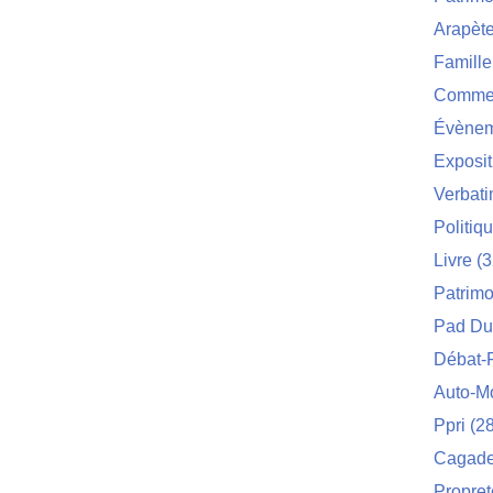
Arapèt
Famille
Commei
Évènem
Exposit
Verbat
Politiq
Livre
(3
Patrimo
Pad Du
Débat-
Auto-M
Ppri
(28
Cagade 
Propret