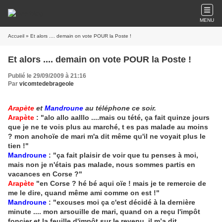
MENU
Accueil
» Et alors .... demain on vote POUR la Poste !
Et alors .... demain on vote POUR la Poste !
Publié le 29/09/2009 à 21:16
Par
vicomtedebrageole
Arapète
et
Mandroune
au téléphone ce soir.
Arapète
: "alo allo aalllo ....mais ou tété, ça fait quinze jours
que je ne te vois plus au marché, t es pas malade au moins
? mon anchoïe de mari m'a dit même qu'il ne voyait plus le
tien !"
Mandroune
: "ça fait plaisir de voir que tu penses à moi,
mais non je n'étais pas malade, nous sommes partis en
vacances en Corse ?"
Arapète
"en Corse ? hé bé aqui oïe ! mais je te remercie de
me le dire, quand même ami comme on est !"
Mandroune
: "excuses moi ça c'est décidé à la dernière
minute .... mon arsouille de mari, quand on a reçu l'impôt
foncier et la feuille d'impôt sur le revenu, il m’a dit