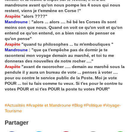
mandroune avant qu'on nous pompe les 4 sous qui nous
restent, viens je t'emmène en Corse !"
Arapète
"alors ????"
Mandroune
: "alors ... alors .... hé bé les Corses ils sont
moins con que nous. Quand on voit ce qu'on voit et qu'on
entend ce qu'on entend, on a bien raison de penser ce
qu'on pense"
Arapète
"quand tu philosophes ... tu m'embouliques "
Mandroune
: "que ça t'empêche pas de dormir je te
raconterai mon voyage demain au marché, et toi tu me
donneras des nouvelles de notre rocher ...."
Arapète
"avant de raccrocher ..... demain au marché sous la
pendule il y aura un bureau de vote ... penses à voter ....
pour ou contre le service public de la Poste. Moi je vote
POUR ... toi tu fais comme tu veux. Si t'es pour le contre tu
votes POUR et si t'es POUR la poste tu votes POUR"
#Actualités
#Arapète et Mandroune
#Blog
#Politique
#Voyage-
Tourisme
Partager