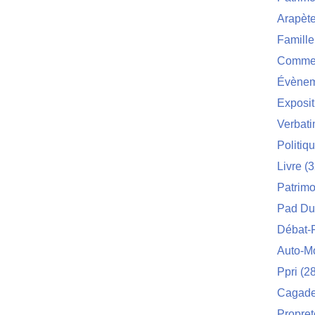
Arapèt
Famille
Commei
Évènem
Exposit
Verbat
Politiq
Livre
(3
Patrimo
Pad Du
Débat-
Auto-M
Ppri
(28
Cagade 
Propret