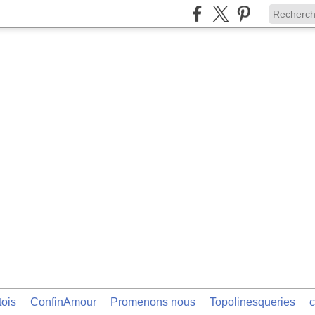
tois
ConfinAmour
Promenons nous
Topolinesqueries
c