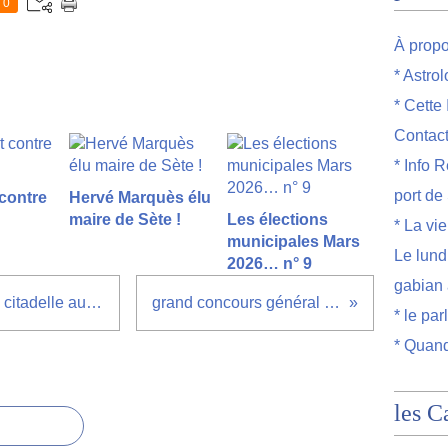
0
À prop
* Astro
* Cette
Contac
* Info R
port de
 contre
Hervé Marquès élu
maire de Sète !
Les élections
* La vi
municipales Mars
Le lund
2026… n° 9
gabian 
Touche pas à ma brageole : la citadelle au dessus du quartier haut
grand concours général de Sens Interdit
* le par
* Quand
les C