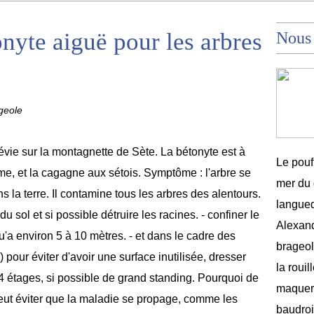
nyte aiguë pour les arbres
Nous
geole
vie sur la montagnette de Sète. La bétonyte est à
Le pouf
mme, et la cagagne aux sétois. Symptôme : l'arbre se
mer du 
ns la terre. Il contamine tous les arbres des alentours.
langued
du sol et si possible détruire les racines. - confiner le
Alexand
'a environ 5 à 10 mètres. - et dans le cadre des
brageole
our éviter d'avoir une surface inutilisée, dresser
la rouil
 étages, si possible de grand standing. Pourquoi de
maquere
veut éviter que la maladie se propage, comme les
baudroi