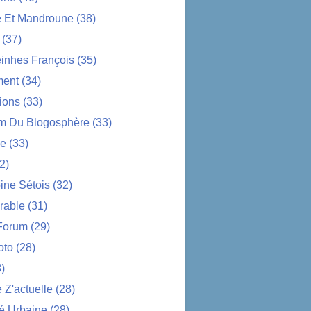
e Et Mandroune
(38)
(37)
nhes François
(35)
ent
(34)
ions
(33)
im Du Blogosphère
(33)
ue
(33)
2)
ine Sétois
(32)
rable
(31)
Forum
(29)
oto
(28)
)
Z'actuelle
(28)
é Urbaine
(28)