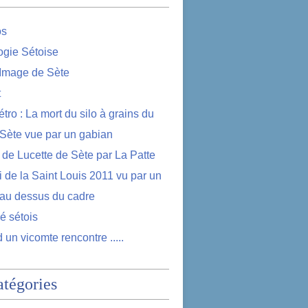
os
logie Sétoise
 Image de Sète
t
étro : La mort du silo à grains du
 Sète vue par un gabian
e de Lucette de Sète par La Patte
i de la Saint Louis 2011 vu par un
au dessus du cadre
lé sétois
 un vicomte rencontre .....
atégories