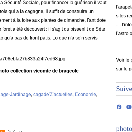
 Sécurité Sociale, pour financer la guérison il vaut
l'arapèt
is qui a la cagagne, il suffit de construire un
sites r
ent à la foire aux plantes de dimanche, l'antidote
.... l'i
foret a été découvert : il s'agit du pissenlit de Sète
l'astrol
 qu'a pas de front patis, Lo que n'a se'n servis
Voir le 
sur le 
hoto collection vicomte de brageole
Suive
lage-Jardinage
,
cagade'Z'actuelles
,
Economie
,
photo