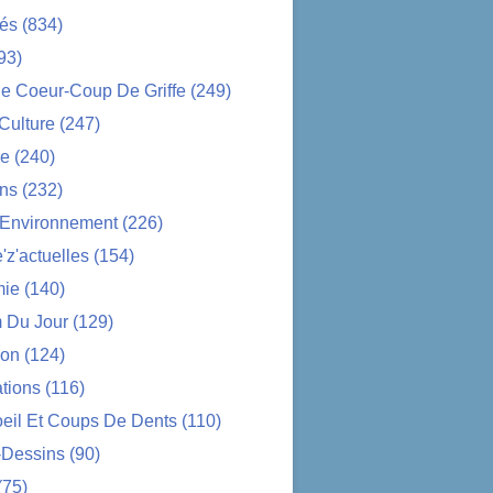
tés
(834)
93)
e Coeur-Coup De Griffe
(249)
-Culture
(247)
ue
(240)
ons
(232)
-Environnement
(226)
z'actuelles
(154)
ie
(140)
 Du Jour
(129)
ion
(124)
tions
(116)
oeil Et Coups De Dents
(110)
-Dessins
(90)
(75)