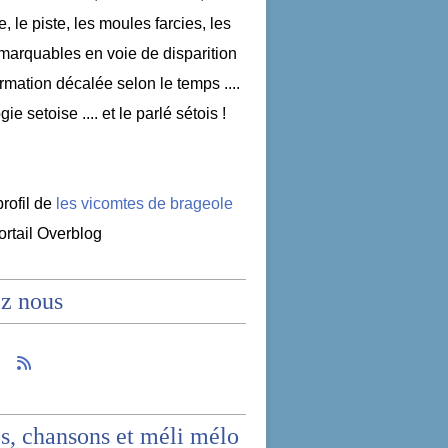
e, le piste, les moules farcies, les
emarquables en voie de disparition
nformation décalée selon le temps ....
ogie setoise .... et le parlé sétois !
profil de
les vicomtes de brageole
portail Overblog
z nous
s, chansons et méli mélo