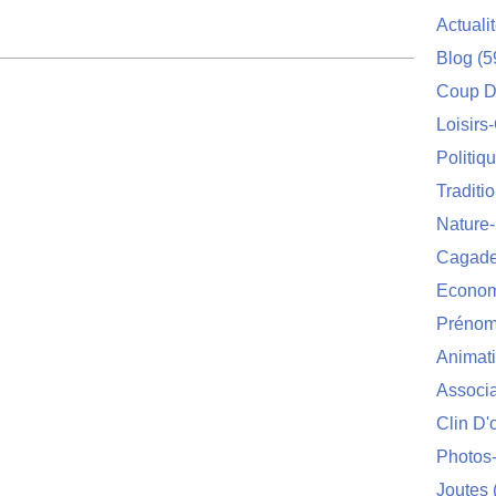
Actuali
Blog
(5
Coup D
Loisirs
Politiq
Traditi
Nature
Cagade'
Econom
Prénom
Animat
Associa
Clin D'
Photos
Joutes