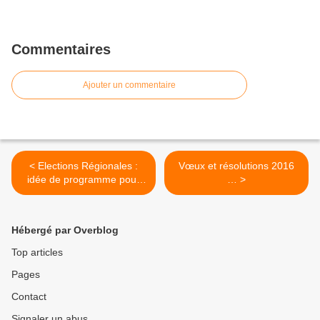
Commentaires
Ajouter un commentaire
< Elections Régionales :
Vœux et résolutions 2016
idée de programme pour
… >
récupérer les bulletins de
vote des conchyliculteurs !
Hébergé par Overblog
Top articles
Pages
Contact
Signaler un abus