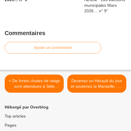
Commentaires
Ajouter un commentaire
< De fortes chutes de neige
Devenez un Hérault du jour
sont attendues à Sète
et soutenez la Marseille ......
Vendredi 30 Janvier vers 20
à Sète ! >
h.
Hébergé par Overblog
Top articles
Pages