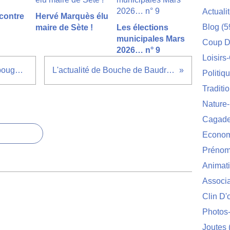
Actuali
 contre
Hervé Marquès élu
Blog
(5
maire de Sète !
Les élections
municipales Mars
Coup D
2026… n° 9
Loisirs
non non non ils n'ont pas fait bouger la ville de Sète
L'actualité de Bouche de Baudroie en "quizz" !
Politiq
Traditi
Nature
Cagade'
Econom
Prénom
Animat
Associa
Clin D'
Photos
Joutes