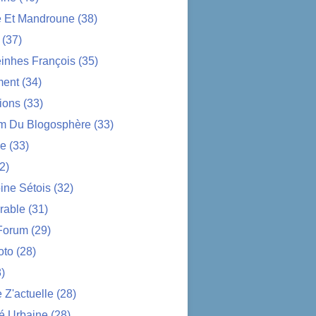
e Et Mandroune
(38)
(37)
nhes François
(35)
ent
(34)
ions
(33)
im Du Blogosphère
(33)
ue
(33)
2)
ine Sétois
(32)
rable
(31)
Forum
(29)
oto
(28)
)
Z'actuelle
(28)
é Urbaine
(28)