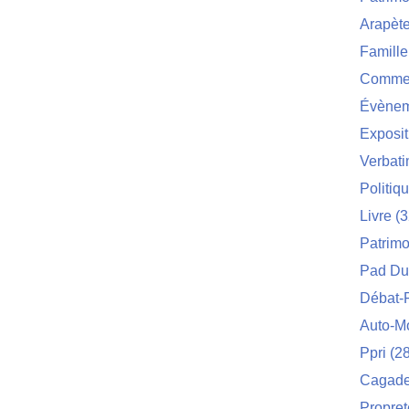
Arapèt
Famille
Commei
Évènem
Exposit
Verbat
Politiq
Livre
(3
Patrimo
Pad Du
Débat-
Auto-M
Ppri
(28
Cagade 
Propret