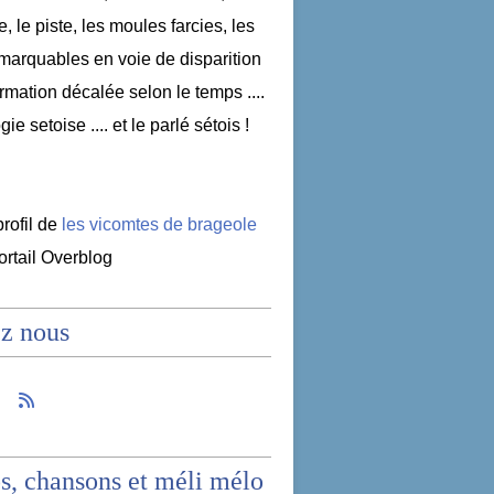
e, le piste, les moules farcies, les
emarquables en voie de disparition
nformation décalée selon le temps ....
ogie setoise .... et le parlé sétois !
profil de
les vicomtes de brageole
portail Overblog
z nous
s, chansons et méli mélo