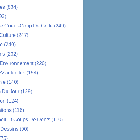
tés
(834)
93)
e Coeur-Coup De Griffe
(249)
-Culture
(247)
ue
(240)
ons
(232)
-Environnement
(226)
z'actuelles
(154)
ie
(140)
 Du Jour
(129)
ion
(124)
tions
(116)
oeil Et Coups De Dents
(110)
-Dessins
(90)
(75)