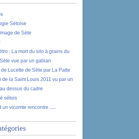
os
logie Sétoise
 Image de Sète
t
étro : La mort du silo à grains du
 Sète vue par un gabian
e de Lucette de Sète par La Patte
i de la Saint Louis 2011 vu par un
au dessus du cadre
lé sétois
 un vicomte rencontre .....
atégories