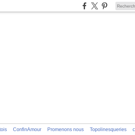
tois
ConfinAmour
Promenons nous
Topolinesqueries
c