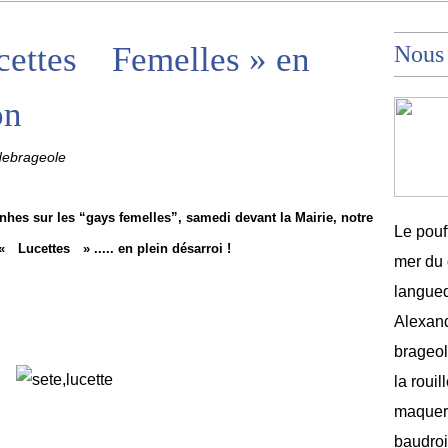
cettes Femelles » en
Nous
on
debrageole
es sur les “gays femelles”, samedi devant la Mairie, notre
Le pouf
« Lucettes » ..... en plein désarroi !
mer du 
langued
Alexand
brageole
la rouil
maquere
baudroi