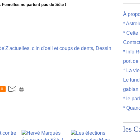
s Femelles ne partent pas de Sète !
À prop
* Astro
* Cette
Contac
e'Z'actuelles
,
clin d'oeil et coups de dents
,
Dessin
* Info R
port de
* La vi
Le lund
gabian 
0
* le par
* Quand
les C