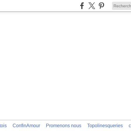
tois
ConfinAmour
Promenons nous
Topolinesqueries
c