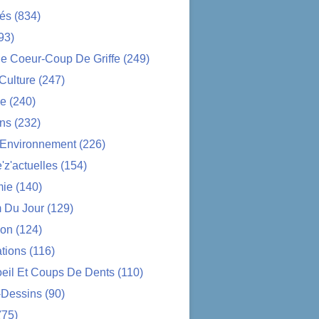
tés
(834)
93)
e Coeur-Coup De Griffe
(249)
-Culture
(247)
ue
(240)
ons
(232)
-Environnement
(226)
z'actuelles
(154)
ie
(140)
 Du Jour
(129)
ion
(124)
tions
(116)
oeil Et Coups De Dents
(110)
-Dessins
(90)
(75)