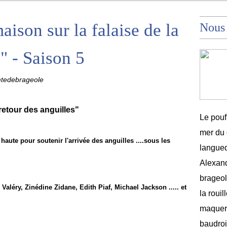
maison sur la falaise de la
Nous
" - Saison 5
mtedebrageole
 retour des anguilles"
Le pouf
mer du 
aute pour soutenir l'arrivée des anguilles ....sous les
langued
Alexand
brageole
 Valéry, Zinédine Zidane, Edith Piaf, Michael Jackson ..... et
la rouil
maquere
baudroi