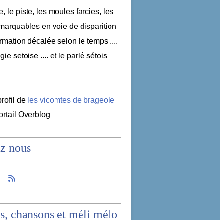
e, le piste, les moules farcies, les
emarquables en voie de disparition
nformation décalée selon le temps ....
ogie setoise .... et le parlé sétois !
profil de
les vicomtes de brageole
portail Overblog
z nous
s, chansons et méli mélo