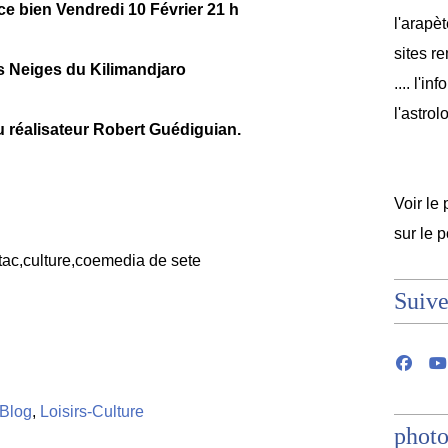
ce bien
Vendredi 10 Février 21 h
l'arapèt
sites r
s Neiges du Kilimandjaro
.... l'i
l'astrol
 réalisateur Robert Guédiguian.
Voir le 
sur le 
Suive
Blog
,
Loisirs-Culture
photo