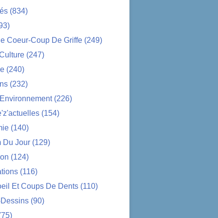
tés
(834)
93)
e Coeur-Coup De Griffe
(249)
-Culture
(247)
ue
(240)
ons
(232)
-Environnement
(226)
z'actuelles
(154)
ie
(140)
 Du Jour
(129)
ion
(124)
tions
(116)
oeil Et Coups De Dents
(110)
-Dessins
(90)
(75)