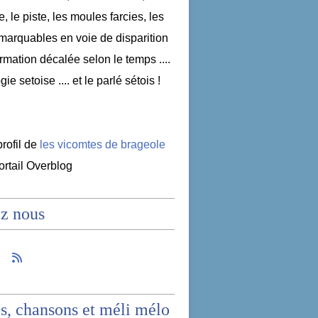
e, le piste, les moules farcies, les
emarquables en voie de disparition
nformation décalée selon le temps ....
ogie setoise .... et le parlé sétois !
profil de
les vicomtes de brageole
portail Overblog
z nous
s, chansons et méli mélo