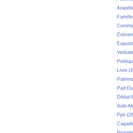
Arapèt
Famille
Commei
Évènem
Exposit
Verbat
Politiq
Livre
(3
Patrimo
Pad Du
Débat-
Auto-M
Ppri
(28
Cagade 
Propret