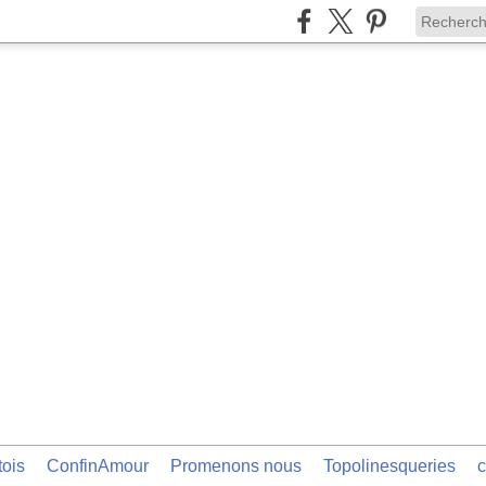
tois
ConfinAmour
Promenons nous
Topolinesqueries
c