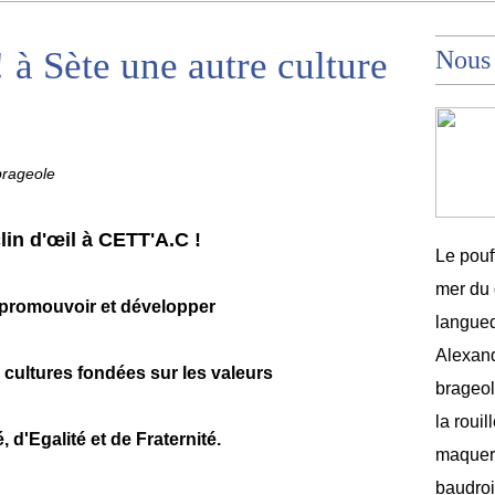
à Sète une autre culture
Nous
brageole
clin d'œil à CETT'A.C !
Le pouf
mer du 
 promouvoir et développer
langued
Alexand
 cultures fondées sur les valeurs
brageole
la rouil
, d'Egalité et de Fraternité.
maquere
baudroi