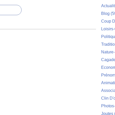
Actuali
Blog
(5
Coup D
Loisirs
Politiq
Traditi
Nature
Cagade'
Econom
Prénom
Animat
Associa
Clin D'
Photos
Joutes