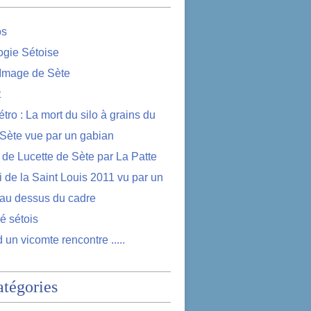
os
logie Sétoise
 Image de Sète
t
étro : La mort du silo à grains du
 Sète vue par un gabian
e de Lucette de Sète par La Patte
i de la Saint Louis 2011 vu par un
au dessus du cadre
lé sétois
 un vicomte rencontre .....
atégories