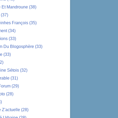
e Et Mandroune
(38)
(37)
nhes François
(35)
ent
(34)
ions
(33)
im Du Blogosphère
(33)
ue
(33)
2)
ine Sétois
(32)
rable
(31)
Forum
(29)
oto
(28)
)
Z'actuelle
(28)
é Urbaine
(28)