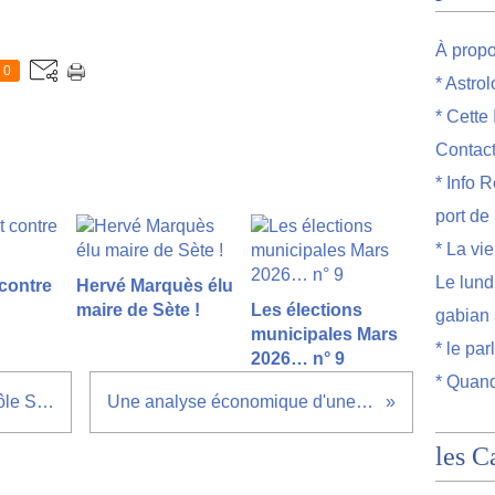
À prop
0
* Astro
* Cette
Contac
* Info R
port de
* La vi
Le lund
 contre
Hervé Marquès élu
maire de Sète !
Les élections
gabian 
municipales Mars
* le par
2026… n° 9
* Quand
Un trésor est caché sous le môle Saint Louis de Sète
Une analyse économique d'une pertinence aiguë
les C