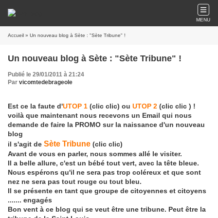
MENU
Accueil
» Un nouveau blog à Sète : "Sète Tribune" !
Un nouveau blog à Sète : "Sète Tribune" !
Publié le 29/01/2011 à 21:24
Par
vicomtedebrageole
Est ce la faute d'
UTOP 1
(clic clic) ou
UTOP 2
(clic clic ) !
voilà que maintenant nous recevons un Email qui nous
demande de faire la PROMO sur la naissance d'un nouveau
blog
Sète Tribune
il s'agit de
(clic clic)
Avant de vous en parler, nous sommes allé le visiter.
Il a belle allure, c'est un bébé tout vert, avec la tête bleue.
Nous espérons qu'il ne sera pas trop coléreux et que sont
nez ne sera pas tout rouge ou tout bleu.
Il se présente en tant que groupe de citoyennes et citoyens
....... engagés
Bon vent à ce blog qui se veut être une tribune. Peut être la