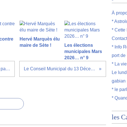
À prop
* Astro
* Cette
Contac
 contre
Hervé Marquès élu
maire de Sète !
Les élections
* Info R
municipales Mars
port de
2026… n° 9
* La vi
était ce bien nécessaire de se payer une Pub pour Lucette ?
Le Conseil Municipal du 13 Décembre vu par la presse locale
Le lund
gabian 
* le par
* Quand
les C