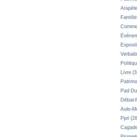
Arapèt
Famille
Commei
Évènem
Exposit
Verbat
Politiq
Livre
(3
Patrimo
Pad Du
Débat-
Auto-M
Ppri
(28
Cagade 
Propret