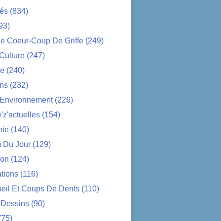
tés
(834)
93)
e Coeur-Coup De Griffe
(249)
-Culture
(247)
ue
(240)
ons
(232)
-Environnement
(226)
z'actuelles
(154)
ie
(140)
 Du Jour
(129)
ion
(124)
tions
(116)
oeil Et Coups De Dents
(110)
-Dessins
(90)
(75)