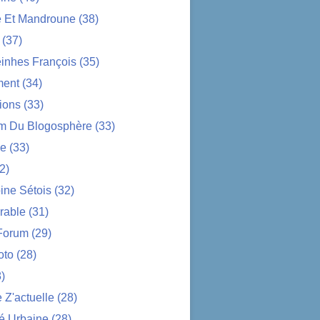
e Et Mandroune
(38)
(37)
nhes François
(35)
ent
(34)
ions
(33)
im Du Blogosphère
(33)
ue
(33)
2)
ine Sétois
(32)
rable
(31)
Forum
(29)
oto
(28)
)
Z'actuelle
(28)
é Urbaine
(28)