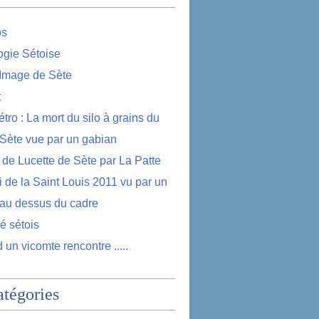
os
logie Sétoise
 Image de Sète
t
étro : La mort du silo à grains du
 Sète vue par un gabian
e de Lucette de Sète par La Patte
i de la Saint Louis 2011 vu par un
au dessus du cadre
lé sétois
 un vicomte rencontre .....
atégories