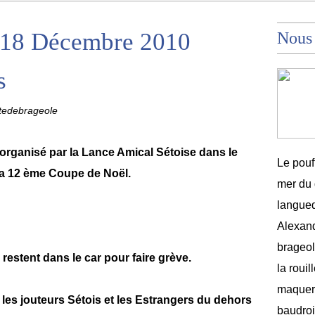
i 18 Décembre 2010
Nous
s
tedebrageole
rganisé par la Lance Amical Sétoise dans le
Le pouf
la 12 ème Coupe de Noël.
mer du 
langued
Alexand
brageole
 restent dans le car pour faire grève.
la rouil
maquere
r les jouteurs Sétois et les Estrangers du dehors
baudroi