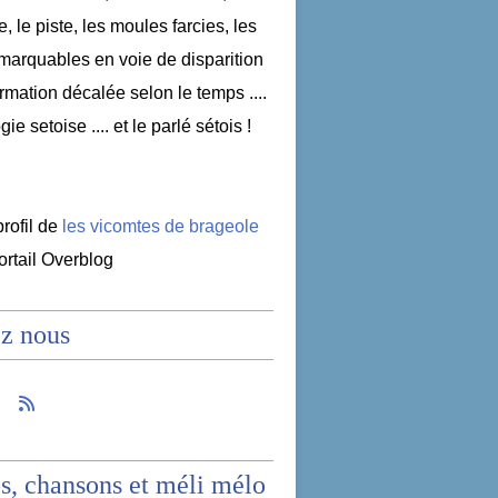
e, le piste, les moules farcies, les
emarquables en voie de disparition
nformation décalée selon le temps ....
ogie setoise .... et le parlé sétois !
profil de
les vicomtes de brageole
portail Overblog
z nous
s, chansons et méli mélo