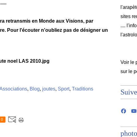
....
l'arapèt
sites r
ra retransmis en Monde aux Visions, par
.... l'i
e. Pour l'écouter n'oubliez pas de désigner un
l'astrol
Voir le 
sur le 
Associations
,
Blog
,
joutes
,
Sport
,
Traditions
Suive
0
photo