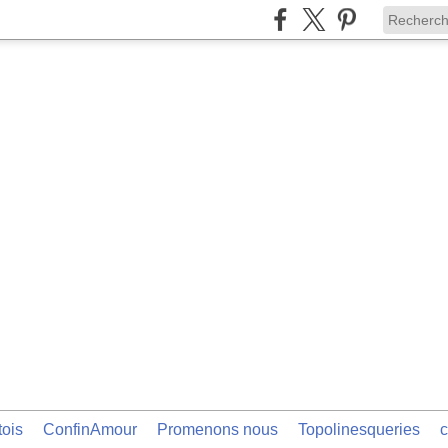
tois
ConfinAmour
Promenons nous
Topolinesqueries
c