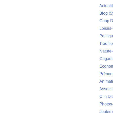
Actuali
Blog
(5
Coup D
Loisirs
Politiq
Traditi
Nature
Cagade'
Econom
Prénom
Animat
Associa
Clin D'
Photos
Joutes