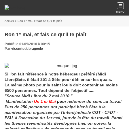
MENU
Accueil
» Bon 1° mai, et fais ce qu'il te plaît
Bon 1° mai, et fais ce qu'il te plaît
Publié le 01/05/2010 à 00:15
Par
vicomtedebrageole
Si l'on fait référence à notre hébergeur préféré (Midi
LIbre)Sete. il était 251 à Sète pour défiler sur les quais.
La même photo pour la saint louis doit contenir au moins
6500 personnes. Tout dépend de l'objectif .....
"Source Midi Libre du 2 mai 2010 "
Manifestation
U
n 1 er Mai
p
ou
r redonner du sens au travail
Plus de 250 personnes ont participé hier à Sète à la
manifestation organisée par l'Intersyndicale CGT - CFDT -
FSU, à l'occasion du 1er mai, jour de la fête du travail. Parmi
les thèmes revendicatifs développés hier, on notera la
volonté collective « de redonner du sens au travail mais