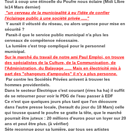
Tout à coup une étincelle du Poufre nous éclaire (Midi LIbre
le14 Mars dernier)
"un cerveau de la municipalité à eu l'idée de confier
l'éclairage public à une société privée ....."
Y aurait il vétusté du réseau, ou alors urgence pour mise en
sécurité ?
Parait-il que le service public municipal n'a plus les
cerveaux de compétence nécessaire.
La lumière c'est trop compliqué pour le personnel
municipal.
Sur le marché du travail de notre ami Paul Emploi, on trouve
des spécialistes de la Culture, de la Communication, de
l'Administration, du Balayage ...... Mais en électricité mis à
part des "changeurs d'ampoules" il n'y a plus personne.
Par contre les Sociétés Privées arrivent à trouver les
hommes providentiels.
Dans le secteur Électrique c'est courant (rires ha ha) il suffit
de se retourner pour voir le PDG de l'eau passer à EDF
Ce n'est que quelques jours plus tard que l'on découvre
dans l'autre presse locale, (herault du jour du 18 Mars) celle
qui tousse quand le poufre se gratte la tête, que le marché
pourrait être juteux : 20 millions d'euros pour un loyer sur 20
ans et peut être plus. (à vérifier)
Sète reconnue pour sa lumière, par tous ses artistes