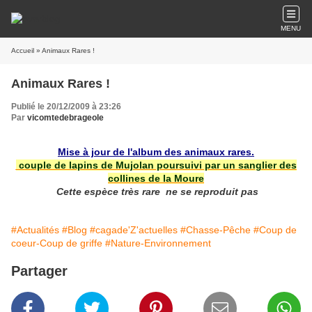
MENU
Accueil
» Animaux Rares !
Animaux Rares !
Publié le 20/12/2009 à 23:26
Par
vicomtedebrageole
Mise à jour de l'album des animaux rares.
couple de lapins de Mujolan poursuivi par un sanglier des
collines de la Moure
Cette espèce très rare ne se reproduit pas
#Actualités
#Blog
#cagade'Z'actuelles
#Chasse-Pêche
#Coup de
coeur-Coup de griffe
#Nature-Environnement
Partager