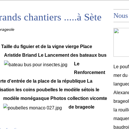
nds chantiers .....à Sète
Nous
brageole
 Taille du figuier et de la vigne vierge Place
Aristide Briand
Le Lancement des bateaux bus
Le
Le pouf
Renforcement
mer du 
rte d'entrée de la place de la république
La
langued
sation les coins poubelles
le modèle sétois
le
Alexand
modèle monégasque
Photos collection vicomte
brageole
de brageole
la rouil
maquere
baudroi