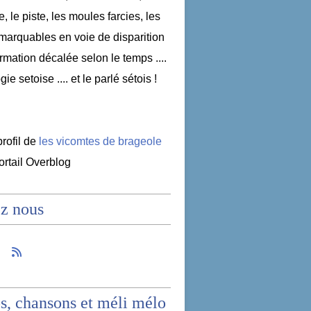
e, le piste, les moules farcies, les
emarquables en voie de disparition
nformation décalée selon le temps ....
ogie setoise .... et le parlé sétois !
profil de
les vicomtes de brageole
portail Overblog
z nous
s, chansons et méli mélo