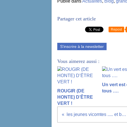
Publié dans
Actualités
,
Blog
,
grand
Partager cet article
Repost
S'inscrire à la newsletter
Vous aimerez aussi :
Un vert est
ROUGIR (DE
tous ….
HONTE) D’ÊTRE
VERT !
les jeunes vicomtes ..... et baptistin