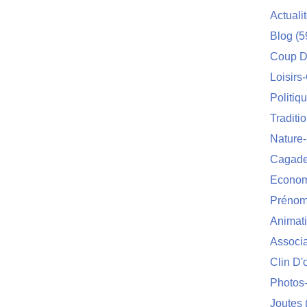
Actuali
Blog
(5
Coup D
Loisirs
Politiq
Traditi
Nature
Cagade'
Econom
Prénom
Animat
Associa
Clin D'
Photos
Joutes