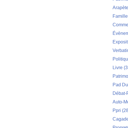
Arapèt
Famille
Commei
Évènem
Exposit
Verbat
Politiq
Livre
(3
Patrimo
Pad Du
Débat-
Auto-M
Ppri
(28
Cagade 
Propret