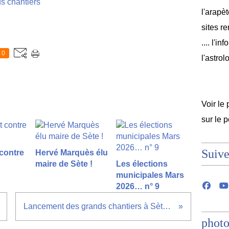
s chantiers
l'arapèt
sites r
.... l'i
0
l'astrol
Voir le 
sur le 
Suive
 contre
Hervé Marquès élu
maire de Sète !
Les élections
municipales Mars
2026… n° 9
Lancement des grands chantiers à Sète (suite 1)
photo