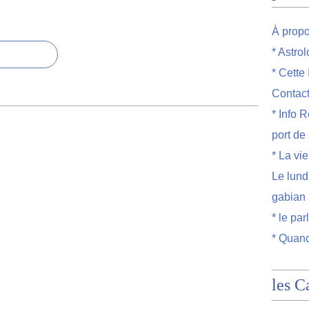
À prop
* Astro
* Cette
Contac
* Info R
port de
* La vi
Le lund
gabian 
* le par
* Quand
les C