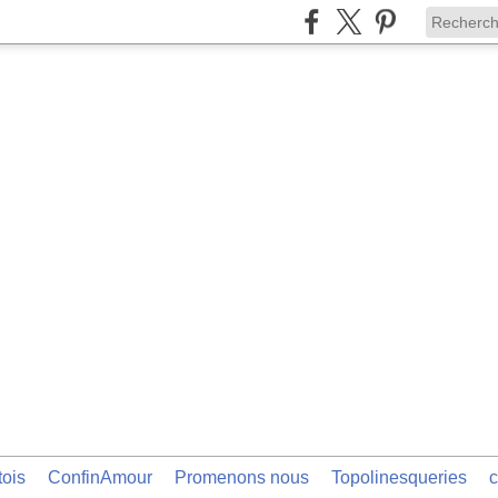
tois
ConfinAmour
Promenons nous
Topolinesqueries
c