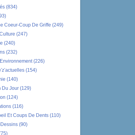
tés
(834)
93)
e Coeur-Coup De Griffe
(249)
-Culture
(247)
ue
(240)
ons
(232)
-Environnement
(226)
z'actuelles
(154)
ie
(140)
 Du Jour
(129)
ion
(124)
tions
(116)
oeil Et Coups De Dents
(110)
-Dessins
(90)
(75)