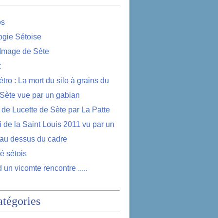
os
logie Sétoise
 Image de Sète
t
étro : La mort du silo à grains du
 Sète vue par un gabian
e de Lucette de Sète par La Patte
i de la Saint Louis 2011 vu par un
au dessus du cadre
lé sétois
 un vicomte rencontre .....
atégories