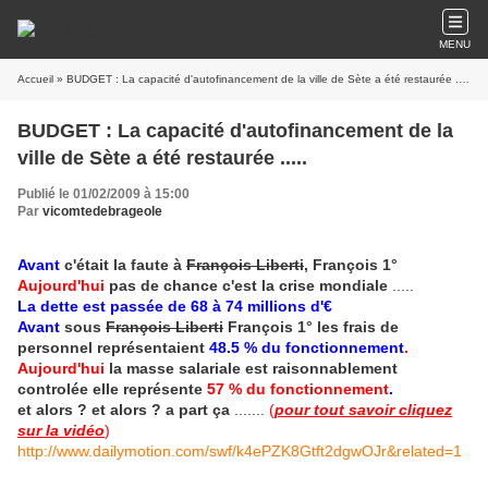
MENU
Accueil
» BUDGET : La capacité d'autofinancement de la ville de Sète a été restaurée .....
BUDGET : La capacité d'autofinancement de la
ville de Sète a été restaurée .....
Publié le 01/02/2009 à 15:00
Par
vicomtedebrageole
Avant
c'était la faute à
François Liberti
, François 1°
Aujourd'hui
pas de chance c'est la crise mondiale
.....
La dette est passée de 68 à 74 millions d'€
Avant
sous
François Liberti
François 1° les frais de
personnel représentaient
48.5 % du fonctionnement
.
Aujourd'h
u
i
la masse salariale est raisonnablement
controlée elle représente
57 % du fonctionnement
.
et alors ? et alors ? a part ça
.......
(
pour tout savoir cliquez
sur la vidéo
)
http://www.dailymotion.com/swf/k4ePZK8Gtft2dgwOJr&related=1