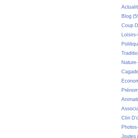
Actuali
Blog
(5
Coup D
Loisirs
Politiq
Traditi
Nature
Cagade'
Econom
Prénom
Animat
Associa
Clin D'
Photos
Joutes