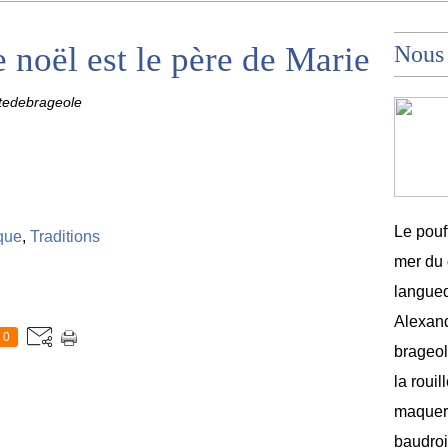
e noël est le père de Marie
Nous
tedebrageole
Le pouf
que
,
Traditions
mer du 
langued
Alexand
0
brageole
la rouil
maquere
baudroi