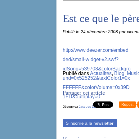
Est ce que le pèr
Publié le
24 décembre 2008
par vicom
http://www.deezer.com/embed
ded/small-widget-v2.swf?
idSong=539708&colorBackgro
Publié dans
Actualités
,
Blog
,
Musi
und=0x525252&textColor1=0x
FFFFFF&colorVolume=0x39D
Partager cet article
1FD&autoplay=0
Repost
Découvrez
Jacques Dutronc
!
S'inscrire à la newsletter