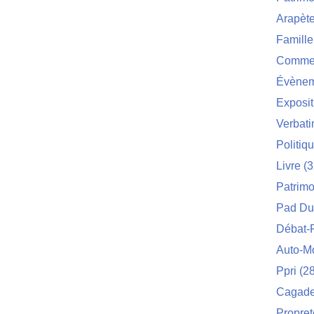
Arapèt
Famille
Commei
Évènem
Exposit
Verbat
Politiq
Livre
(3
Patrimo
Pad Du
Débat-
Auto-M
Ppri
(28
Cagade 
Propret