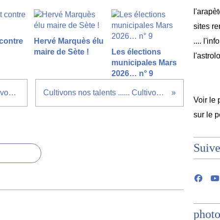
l'arapèt
sites r
 contre
Hervé Marquès élu
.... l'i
maire de Sète !
Les élections
l'astrol
municipales Mars
2026… n° 9
Cultivons nos talents ...... Cultivons les talents des vicomtes de brageole
Cultivons nos talents ...... Cultivons les talents des vicomtes de brageole
Voir le 
sur le 
Suive
photo