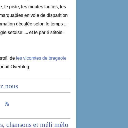
e, le piste, les moules farcies, les
emarquables en voie de disparition
nformation décalée selon le temps ....
ogie setoise .... et le parlé sétois !
profil de
les vicomtes de brageole
portail Overblog
z nous
s, chansons et méli mélo