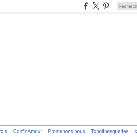
tois
ConfinAmour
Promenons nous
Topolinesqueries
c