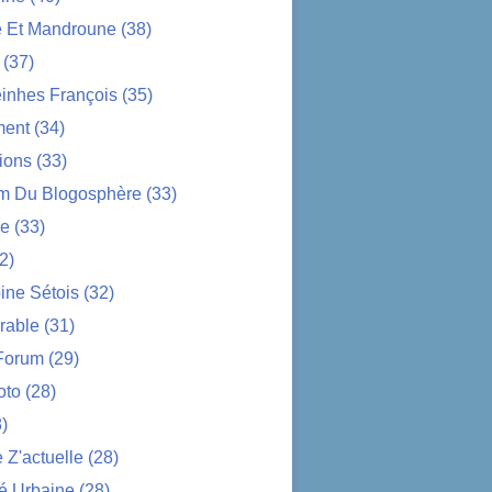
e Et Mandroune
(38)
(37)
nhes François
(35)
ent
(34)
ions
(33)
im Du Blogosphère
(33)
ue
(33)
2)
ine Sétois
(32)
rable
(31)
Forum
(29)
oto
(28)
)
Z'actuelle
(28)
é Urbaine
(28)