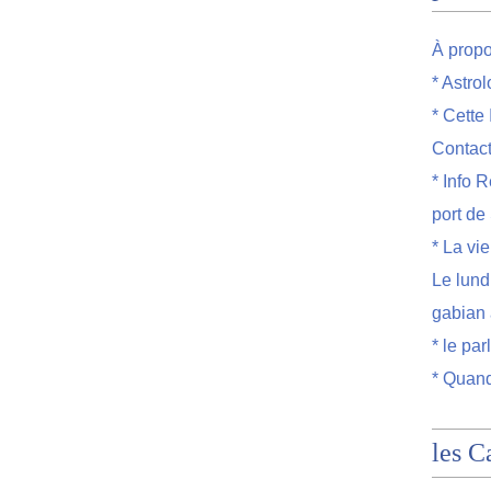
À prop
* Astro
* Cette
Contac
* Info R
port de
* La vi
Le lund
gabian 
* le par
* Quand
les C