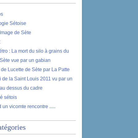
os
logie Sétoise
 Image de Sète
t
étro : La mort du silo à grains du
 Sète vue par un gabian
e de Lucette de Sète par La Patte
i de la Saint Louis 2011 vu par un
au dessus du cadre
lé sétois
 un vicomte rencontre .....
atégories