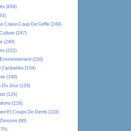
tés
(834)
93)
e Coeur-Coup De Griffe
(249)
-Culture
(247)
ue
(240)
ons
(232)
-Environnement
(226)
z'actuelles
(154)
ie
(140)
 Du Jour
(129)
ion
(124)
tions
(116)
oeil Et Coups De Dents
(110)
-Dessins
(90)
(75)