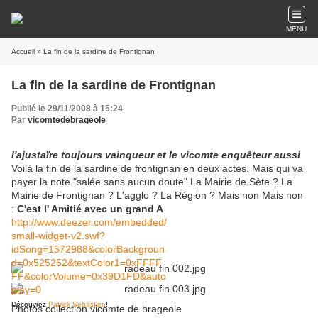
MENU
Accueil
» La fin de la sardine de Frontignan
La fin de la sardine de Frontignan
Publié le 29/11/2008 à 15:24
Par
vicomtedebrageole
l'ajustaïre toujours vainqueur et le vicomte enquêteur aussi
Voilà la fin de la sardine de frontignan en deux actes. Mais qui va
payer la note "salée sans aucun doute" La Mairie de Sète ? La
Mairie de Frontignan ? L'agglo ? La Région ? Mais non Mais non
:
C'est l' Amitié avec un grand A
http://www.deezer.com/embedded/
small-widget-v2.swf?
idSong=1572988&colorBackgroun
d=0x525252&textColor1=0xFFFF
FF&colorVolume=0x39D1FD&auto
play=0
Découvrez
Patrick Sebastien
!
Photos collection vicomte de brageole