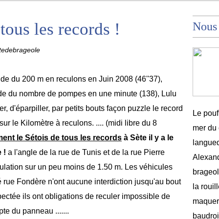
tous les records !
Nous
tedebrageole
nde du 200 m en reculons en Juin 2008 (46''37),
nde du nombre de pompes en une minute (138), Lulu
r, d'éparpiller, par petits bouts façon puzzle le record
Le pouf
sur le Kilomètre à reculons. .... (midi libre du 8
mer du 
ment le Sétois de tous les records
à Sète il y a le
langued
 !
a l'angle de la rue de Tunis et de la rue Pierre
Alexand
rculation sur un peu moins de 1.50 m. Les véhicules
brageole
é rue Fondère n'ont aucune interdiction jusqu'au bout
la rouil
spectée ils ont obligations de reculer impossible de
maquere
te du panneau .......
baudroi