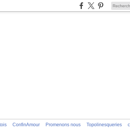
tois
ConfinAmour
Promenons nous
Topolinesqueries
c