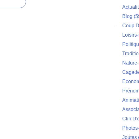
Actuali
Blog
(5
Coup D
Loisirs
Politiq
Traditi
Nature
Cagade'
Econom
Prénom
Animat
Associa
Clin D'
Photos
Joutes