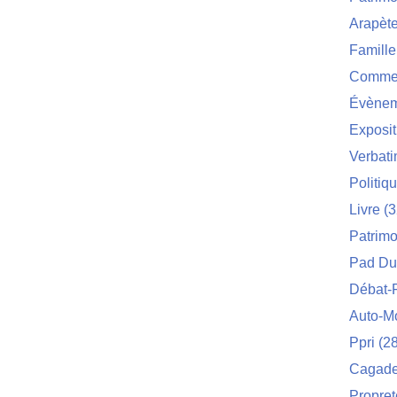
Arapèt
Famille
Commei
Évènem
Exposit
Verbat
Politiq
Livre
(3
Patrimo
Pad Du
Débat-
Auto-M
Ppri
(28
Cagade 
Propret