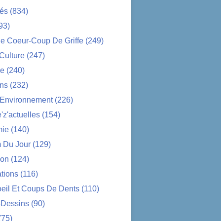
tés
(834)
93)
e Coeur-Coup De Griffe
(249)
-Culture
(247)
ue
(240)
ons
(232)
-Environnement
(226)
z'actuelles
(154)
ie
(140)
 Du Jour
(129)
ion
(124)
tions
(116)
oeil Et Coups De Dents
(110)
-Dessins
(90)
(75)