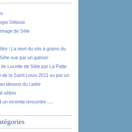
os
logie Sétoise
 Image de Sète
t
étro : La mort du silo à grains du
 Sète vue par un gabian
e de Lucette de Sète par La Patte
i de la Saint Louis 2011 vu par un
au dessus du cadre
lé sétois
 un vicomte rencontre .....
atégories