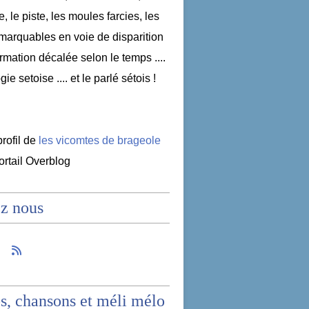
e, le piste, les moules farcies, les
emarquables en voie de disparition
nformation décalée selon le temps ....
ogie setoise .... et le parlé sétois !
profil de
les vicomtes de brageole
portail Overblog
z nous
s, chansons et méli mélo