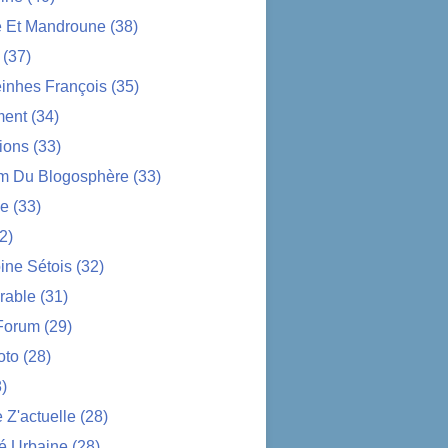
e Et Mandroune
(38)
(37)
nhes François
(35)
ent
(34)
ions
(33)
im Du Blogosphère
(33)
ue
(33)
2)
ine Sétois
(32)
rable
(31)
Forum
(29)
oto
(28)
)
Z'actuelle
(28)
é Urbaine
(28)