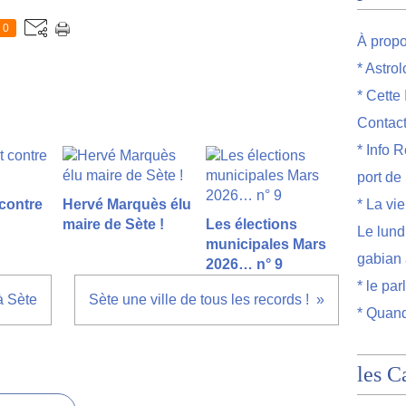
0
À prop
* Astro
* Cette
Contac
* Info R
port de
 contre
Hervé Marquès élu
* La vi
maire de Sète !
Les élections
Le lund
municipales Mars
gabian 
2026… n° 9
* le par
à Sète
Sète une ville de tous les records !
* Quand
les C