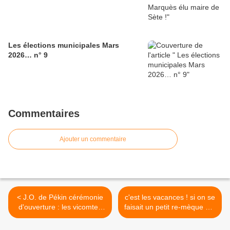
Les élections municipales Mars
2026… n° 9
Commentaires
Ajouter un commentaire
< J.O. de Pékin cérémonie
c'est les vacances ! si on se
d'ouverture : les vicomtes
faisait un petit re-mèque sur
de brageole étaient
les meilleurs des vicomtes
représentés
de brageole >