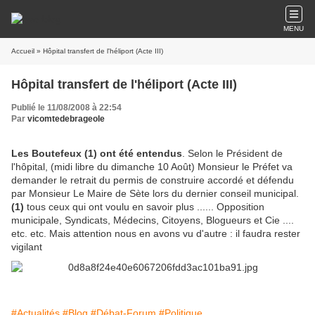
MENU
Accueil
» Hôpital transfert de l'héliport (Acte III)
Hôpital transfert de l'héliport (Acte III)
Publié le 11/08/2008 à 22:54
Par
vicomtedebrageole
Les Boutefeux (1) ont été entendus
. Selon le Président de
l'hôpital, (midi libre du dimanche 10 Août) Monsieur le Préfet va
demander le retrait du permis de construire accordé et défendu
par Monsieur Le Maire de Sète lors du dernier conseil municipal.
(1)
tous ceux qui ont voulu en savoir plus ...... Opposition
municipale, Syndicats, Médecins, Citoyens, Blogueurs et Cie ....
etc. etc. Mais attention nous en avons vu d'autre : il faudra rester
vigilant
#Actualités
#Blog
#Débat-Forum
#Politique