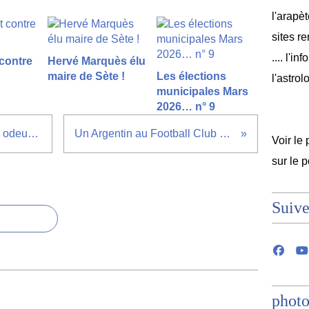
l'arapèt
sites r
.... l'i
 contre
Hervé Marquès élu
maire de Sète !
Les élections
l'astrol
municipales Mars
2026… n° 9
Des nez contre les mauvaises odeurs à Sète :
Un Argentin au Football Club de Sète ?
Voir le 
sur le 
Suive
photo