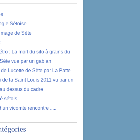
os
logie Sétoise
 Image de Sète
t
étro : La mort du silo à grains du
 Sète vue par un gabian
e de Lucette de Sète par La Patte
i de la Saint Louis 2011 vu par un
au dessus du cadre
lé sétois
 un vicomte rencontre .....
atégories