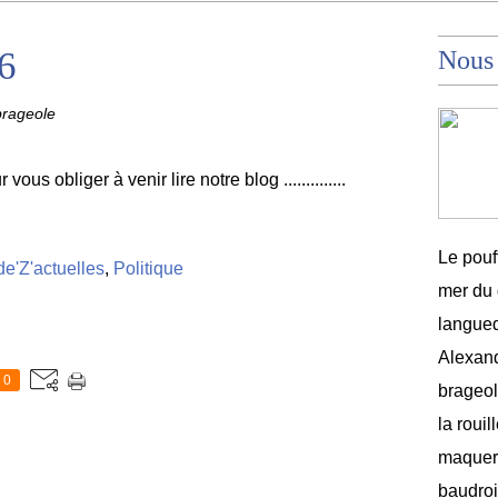
16
Nous
brageole
vous obliger à venir lire notre blog ..............
Le pouf
e'Z'actuelles
,
Politique
mer du 
langued
Alexand
0
brageole
la rouil
maquere
baudroi