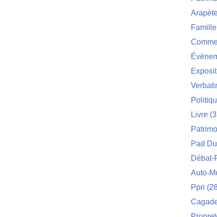
Arapèt
Famille
Commei
Évènem
Exposit
Verbat
Politiq
Livre
(3
Patrimo
Pad Du
Débat-
Auto-M
Ppri
(28
Cagade 
Propret