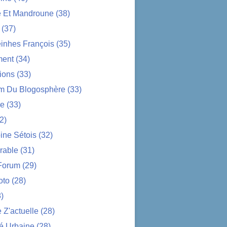
e Et Mandroune
(38)
(37)
nhes François
(35)
ent
(34)
ions
(33)
im Du Blogosphère
(33)
ue
(33)
2)
ine Sétois
(32)
rable
(31)
Forum
(29)
oto
(28)
)
Z'actuelle
(28)
é Urbaine
(28)