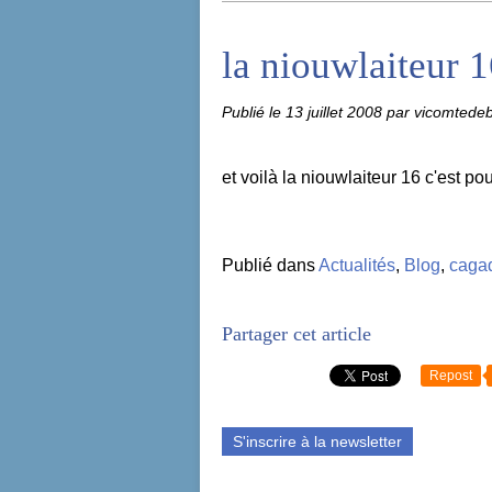
la niouwlaiteur 
Publié le
13 juillet 2008
par vicomtede
et voilà la niouwlaiteur 16 c'est pour 
Publié dans
Actualités
,
Blog
,
cagad
Partager cet article
Repost
S'inscrire à la newsletter