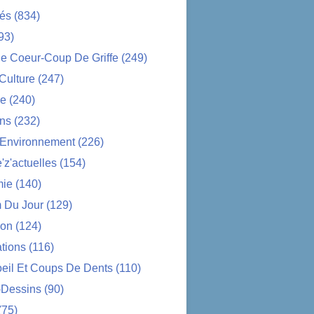
tés
(834)
93)
e Coeur-Coup De Griffe
(249)
-Culture
(247)
ue
(240)
ons
(232)
-Environnement
(226)
z'actuelles
(154)
ie
(140)
 Du Jour
(129)
ion
(124)
tions
(116)
oeil Et Coups De Dents
(110)
-Dessins
(90)
(75)