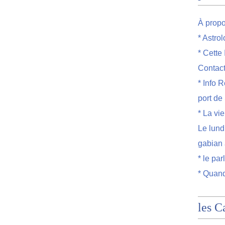
À prop
* Astro
* Cette
Contac
* Info R
port de
* La vi
Le lund
gabian 
* le par
* Quand
les C