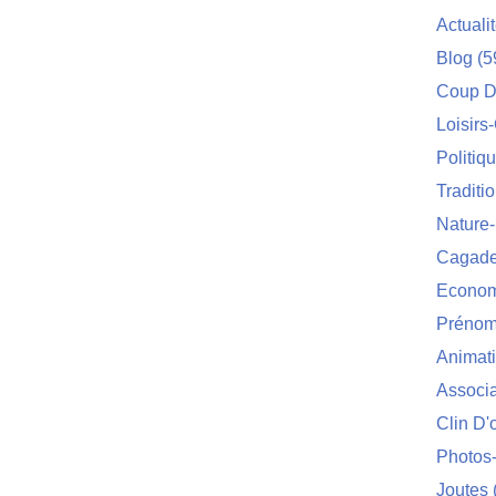
Actuali
Blog
(5
Coup D
Loisirs
Politiq
Traditi
Nature
Cagade'
Econom
Prénom
Animat
Associa
Clin D'
Photos
Joutes