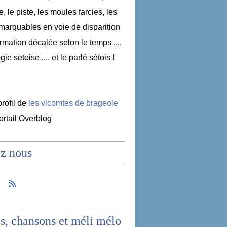
e, le piste, les moules farcies, les
emarquables en voie de disparition
nformation décalée selon le temps ....
ogie setoise .... et le parlé sétois !
profil de
les vicomtes de brageole
portail Overblog
z nous
s, chansons et méli mélo