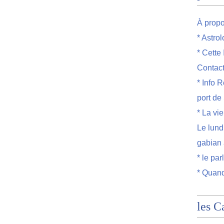
À prop
* Astro
* Cette
Contac
* Info R
port de
* La vi
Le lund
gabian 
* le par
* Quand
les C