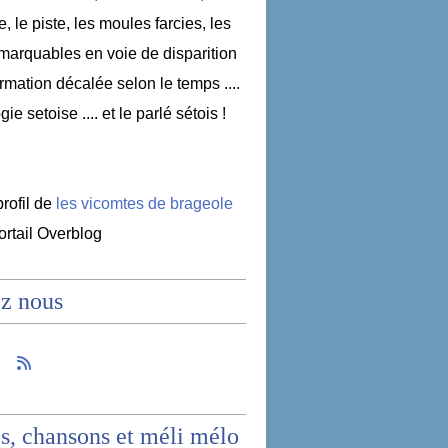
e, le piste, les moules farcies, les
emarquables en voie de disparition
nformation décalée selon le temps ....
ogie setoise .... et le parlé sétois !
profil de
les vicomtes de brageole
portail Overblog
z nous
s, chansons et méli mélo