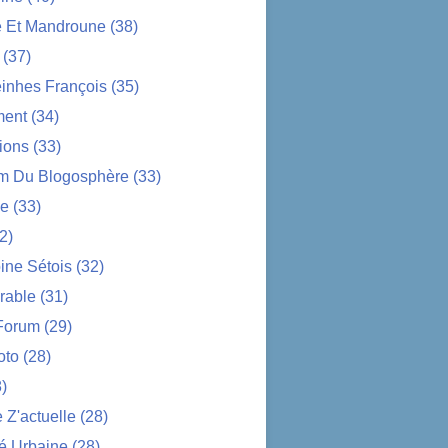
e Et Mandroune
(38)
(37)
nhes François
(35)
ent
(34)
ions
(33)
im Du Blogosphère
(33)
ue
(33)
2)
ine Sétois
(32)
rable
(31)
Forum
(29)
oto
(28)
)
Z'actuelle
(28)
é Urbaine
(28)