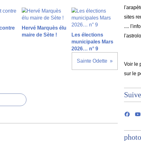
l'arapèt
sites r
.... l'i
 contre
Hervé Marquès élu
maire de Sète !
Les élections
l'astrol
municipales Mars
2026… n° 9
Sainte Odette
Voir le 
sur le 
Suive
photo