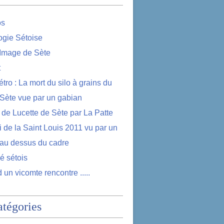
os
logie Sétoise
 Image de Sète
t
étro : La mort du silo à grains du
 Sète vue par un gabian
e de Lucette de Sète par La Patte
i de la Saint Louis 2011 vu par un
au dessus du cadre
lé sétois
 un vicomte rencontre .....
atégories