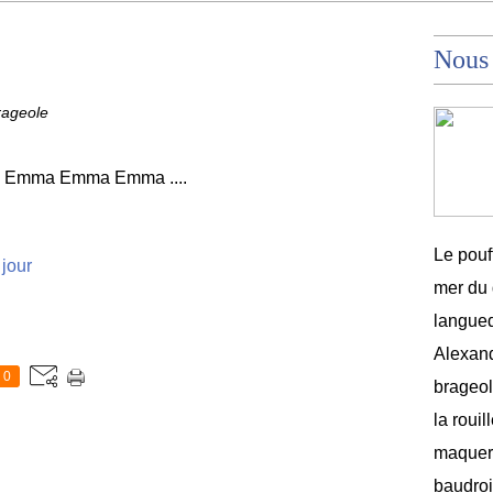
Nous
rageole
ois Emma Emma Emma ....
Le pouf
jour
mer du 
langued
Alexand
0
brageole
la rouil
maquere
baudroi