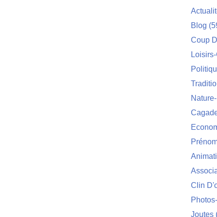
Actuali
Blog
(5
Coup D
Loisirs
Politiq
Traditi
Nature
Cagade'
Econom
Prénom
Animat
Associa
Clin D'
Photos
Joutes