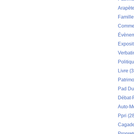
Arapèt
Famille
Commei
Évènem
Exposit
Verbat
Politiq
Livre
(3
Patrimo
Pad Du
Débat-
Auto-M
Ppri
(28
Cagade 
Propret