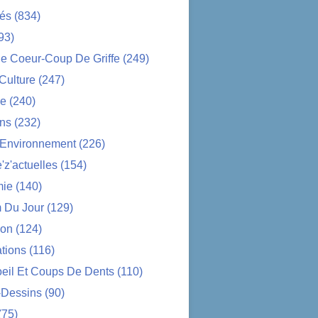
tés
(834)
93)
e Coeur-Coup De Griffe
(249)
-Culture
(247)
ue
(240)
ons
(232)
-Environnement
(226)
z'actuelles
(154)
ie
(140)
 Du Jour
(129)
ion
(124)
tions
(116)
oeil Et Coups De Dents
(110)
-Dessins
(90)
(75)