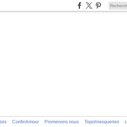
tois
ConfinAmour
Promenons nous
Topolinesqueries
c